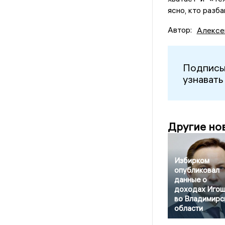
ясно, кто разб
Автор:
Алексе
Подписы
узнавать
Другие но
Избирком
опубликовал
данные о
доходах Игош
во Владимирс
области