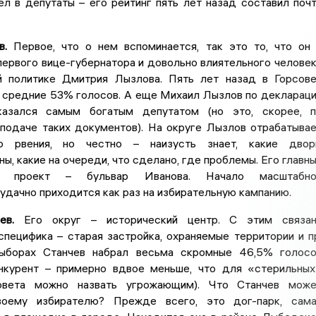
л в депутаты – его рейтинг пять лет назад составил поч
в.
Первое, что о нем вспоминается, так это то, что он
ервого вице-губернатора и довольно влиятельного челове
й политике Дмитрия Лызлова. Пять лет назад в Горсов
в средние 53% голосов. А еще Михаил Лызлов по декларац
азался самым богатым депутатом (но это, скорее, п
 подаче таких документов). На округе Лызлов отрабатыва
о рвения, но честно – наизусть знает, какие двор
ы, какие на очереди, что сделано, где проблемы. Его главн
ый проект – бульвар Иванова. Начало масштабно
удачно приходится как раз на избирательную кампанию.
ев.
Его округ – исторический центр. С этим связан
пецифика – старая застройка, охраняемые территории и п
ыборах Станчев набрал весьма скромные 46,5% голос
нкурент – примерно вдвое меньше, что для «стерильны
овета можно назвать угрожающим). Что Станчев може
воему избирателю? Прежде всего, это дог-парк, сам