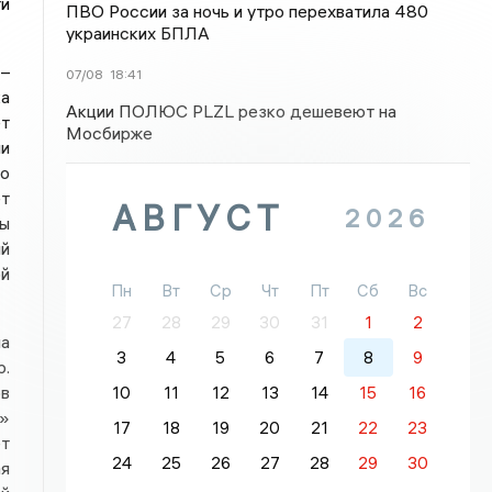
ти
ПВО России за ночь и утро перехватила 480
украинских БПЛА
 –
07/08
18:41
ка
Акции ПОЛЮС PLZL резко дешевеют на
ет
Мосбирже
ии
о
ет
АВГУСТ
2026
ы
ый
й
Пн
Вт
Ср
Чт
Пт
Сб
Вс
27
28
29
30
31
1
2
а
3
4
5
6
7
8
9
р.
ов
10
11
12
13
14
15
16
х»
17
18
19
20
21
22
23
т
24
25
26
27
28
29
30
ая