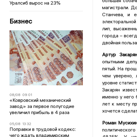
большая собач
Уралсиб вырос на 23%
магистрали. До
Станчева, и 
Бизнес
электоральной 
лип, высаженн
города – всегд
двойная польза
Артур Закарян
опытными депу
пятый. На про
чем уверено, 
уровне статист
Закарян извес
08/08
09:01
именно у него 
«Ковровский механический
лет к месту пр
завод» за первое полугодие
хочется сделат
увеличил прибыль в 4 раза
Роман Мусихин
05/08
13:32
Поправки в трудовой кодекс:
политического 
чего ждать владимирским
48,15%. У не