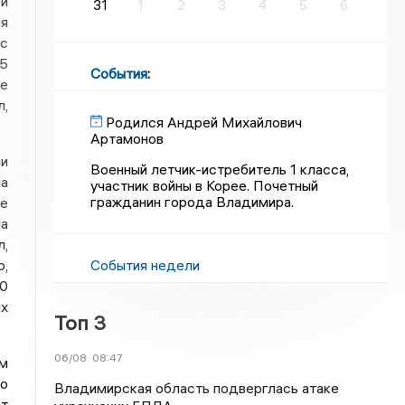
ой
31
1
2
3
4
5
6
ия
с
35
События
:
ие
л,
Родился Андрей Михайлович
Артамонов
и
Военный летчик-истребитель 1 класса,
на
участник войны в Корее. Почетный
гражданин города Владимира.
ее
на
л,
События недели
р,
20
их
Топ 3
06/08
08:47
ем
го
Владимирская область подверглась атаке
т