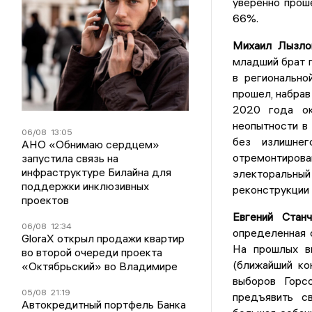
уверенно проше
66%.
Михаил Лызло
младший брат п
в регионально
прошел, набра
2020 года ок
неопытности в
06/08
13:05
без излишнег
АНО «Обнимаю сердцем»
отремонтирован
запустила связь на
инфраструктуре Билайна для
электоральн
поддержки инклюзивных
реконструкции 
проектов
Евгений Станч
06/08
12:34
определенная с
GloraX открыл продажи квартир
На прошлых в
во второй очереди проекта
(ближайший ко
«Октябрьский» во Владимире
выборов Горс
05/08
21:19
предъявить с
Автокредитный портфель Банка