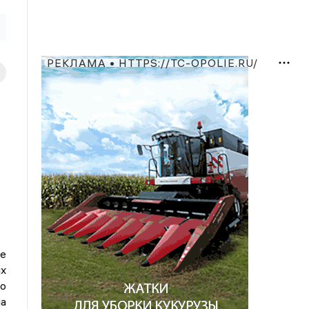
РЕКЛАМА • HTTPS://TC-OPOLIE.RU/
е
х
го
а