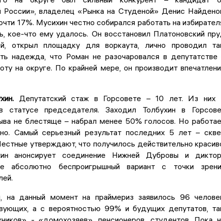
 России», владелец «Рынка на Студеной» Денис Найдено
почти 17%. Мусихин честно собирался работать на избирател
ь, кое-что ему удалось. Он восстановил Платоновский пр
ой, открыл площадку для воркаута, лично проводил т
сть надежда, что Роман не разочаровался в депутатстве
ту на округе. По крайней мере, он производит впечатлен
хин.
Депутатский стаж в Горсовете – 10 лет. Из них
в статусе председателя. Заходил Толбухин в Горсов
ыва не блестяще – набрал менее 50% голосов. Но работа
ьно. Самый серьезный результат последних 5 лет – скв
естные утверждают, что получилось действительно красив
хин анонсирует соединение Нижней Дубровы и диктор
же абсолютно беспроигрышный вариант с точки зрени
лей.
, на данный момент на праймериз заявилось 96 челове
ующих, а с вероятностью 99% и будущих депутатов, т
хников» - «домохозяев», пенсионеров, студентов. Пока 