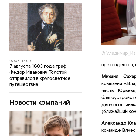
© Vладимир_Иz
07/08
17:00
претендентов, 
7 августа 1803 года граф
Федор Иванович Толстой
Михаил Сахар
отправился в кругосветное
компании «Вла
путешествие
часть Юрьевц
благоустройст
Новости компаний
депутата зна
(ближайший кон
Александр Кла
команде Вячесл