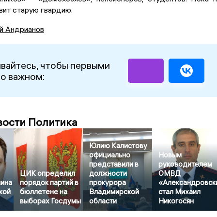
авит старую гвардию.
й Андрианов
вайтесь, чтобы первыми
 о важном:
вости Политика
Юлию Калистову
официально
Новым
представили в
руководителем
ЦИК определил
должности
ОМВД
ина
порядок партий в
прокурора
«Александровск
кой
бюллетене на
Владимирской
стал Михаил
выборах Госдумы
области
Никогосян