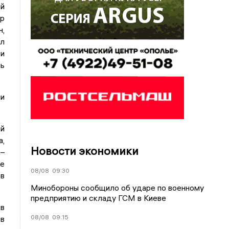
й
р
,
ил
 и
ь
и
й
а,
Новости экономики
 –
ге
08/08
09:30
в
Минобороны сообщило об ударе по военному
предприятию и складу ГСМ в Киеве
 в
08/08
09:15
ов