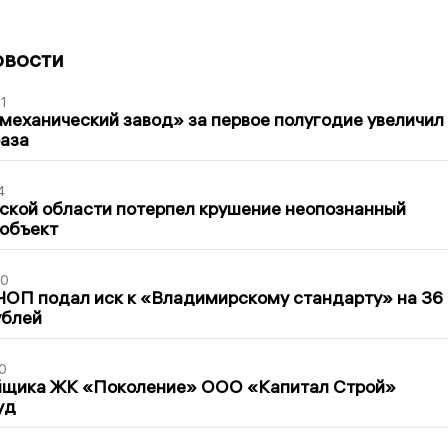
овости
1
механический завод» за первое полугодие увеличил
раза
4
ской области потерпел крушение неопознанный
 объект
30
ЧОП подал иск к «Владимирскому стандарту» на 36
ублей
0
йщика ЖК «Поколение» ООО «Капитал Строй»
уд