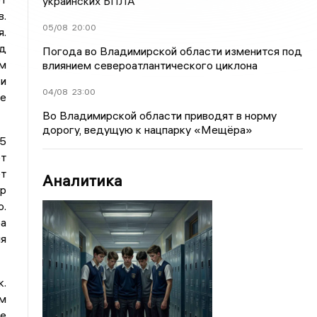
украинских БПЛА
в.
05/08
20:00
я.
уд
Погода во Владимирской области изменится под
ам
влиянием североатлантического циклона
 и
04/08
23:00
ие
Во Владимирской области приводят в норму
дорогу, ведущую к нацпарку «Мещёра»
 5
ет
ет
Аналитика
ер
о.
а
я
к.
ам
не