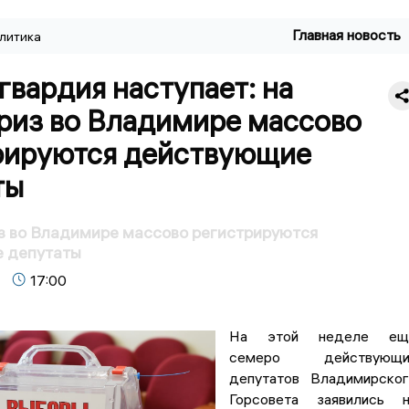
Главная новость
литика
гвардия наступает: на
риз во Владимире массово
рируются действующие
ты
з во Владимире массово регистрируются
 депутаты
17:00
На этой неделе ещ
семеро действующи
депутатов Владимирско
Горсовета заявились н