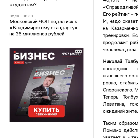
студентам?
«Справедливой
Его рейтинг – 
05/08
08:30
И, надо сказат
Московский ЧОП подал иск к
«Владимирскому стандарту»
на Казарменн
на 36 миллионов рублей
тренировки. Е
продолжит рабо
человека дела.
Николай Толбу
последних – 
нынешнего соз
ровно, стабил
Сперанского. М
Теперь Толбу
Левитана, то
ожиданий жите
Таким образом
Помимо действ
хватает и «те