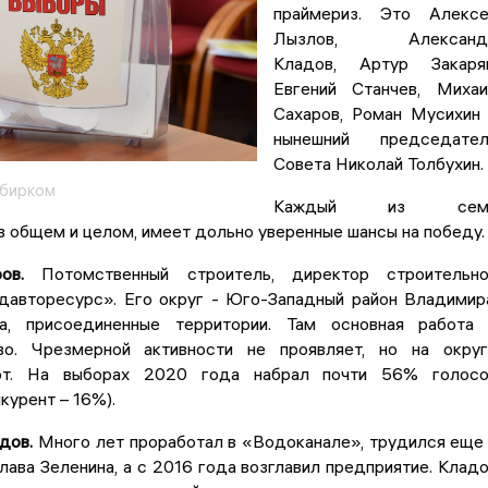
праймериз. Это Алексе
Лызлов, Александ
Кладов, Артур Закарян
Евгений Станчев, Миха
Сахаров, Роман Мусихин
нынешний председател
Совета Николай Толбухин.
бирком
Каждый из сем
в общем и целом, имеет дольно уверенные шансы на победу.
ов.
Потомственный строитель, директор строительно
давторесурс». Его округ - Юго-Западный район Владимир
а, присоединенные территории. Там основная работа
во. Чрезмерной активности не проявляет, но на окру
ют. На выборах 2020 года набрал почти 56% голосо
курент – 16%).
дов.
Много лет проработал в «Водоканале», трудился еще
ава Зеленина, а с 2016 года возглавил предприятие. Клад