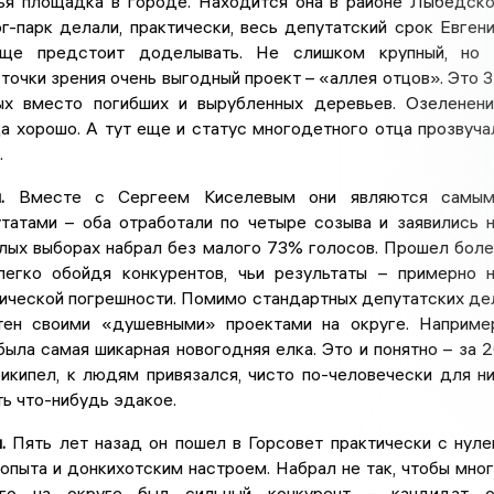
ья площадка в городе. Находится она в районе Лыбедск
г-парк делали, практически, весь депутатский срок Евген
еще предстоит доделывать. Не слишком крупный, но 
точки зрения очень выгодный проект – «аллея отцов». Это 
ых вместо погибших и вырубленных деревьев. Озеленен
а хорошо. А тут еще и статус многодетного отца прозвуча
.
.
Вместе с Сергеем Киселевым они являются самым
татами – оба отработали по четыре созыва и заявились 
шлых выборах набрал без малого 73% голосов. Прошел бол
легко обойдя конкурентов, чьи результаты – примерно 
ической погрешности. Помимо стандартных депутатских де
тен своими «душевными» проектами на округе. Наприме
была самая шикарная новогодняя елка. Это и понятно – за 
икипел, к людям привязался, чисто по-человечески для н
ь что-нибудь эдакое.
.
Пять лет назад он пошел в Горсовет практически с нул
опыта и донкихотским настроем. Набрал не так, чтобы мно
го на округе был сильный конкурент – кандидат о