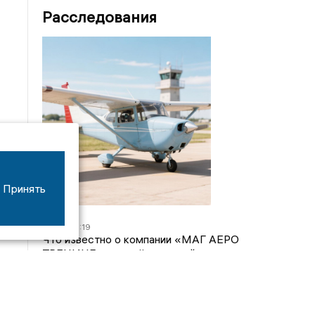
Расследования
Принять
07/08
16:19
Что известно о компании «МАГ АЕРО
ТРЕНИНГ», самолёт которой потерпел крушение
во Владимирской области?
05/08
17:00
Странный презент для учителя: стали известны