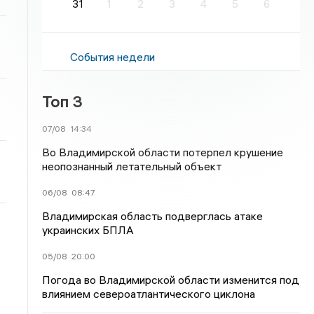
31
1
2
3
4
5
6
События недели
Топ 3
07/08
14:34
Во Владимирской области потерпел крушение
неопознанный летательный объект
06/08
08:47
Владимирская область подверглась атаке
украинских БПЛА
05/08
20:00
Погода во Владимирской области изменится под
влиянием североатлантического циклона