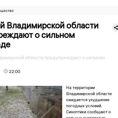
щество
й Владимирской области
реждают о сильном
аде
димирской области предупреждают о сильном
22:00
На территории
Владимирской области
ожидается ухудшение
погодных условий.
Синоптики сообщают о
сильных снегопадах,