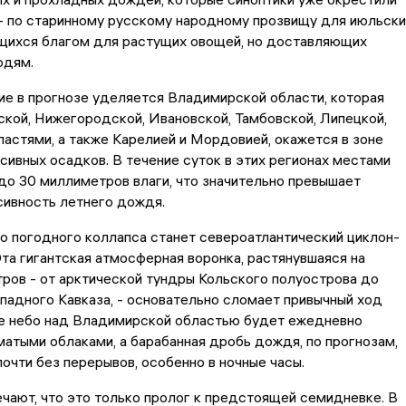
- по старинному русскому народному прозвищу для июльски
ющихся благом для растущих овощей, но доставляющих
юдям.
е в прогнозе уделяется Владимирской области, которая
ской, Нижегородской, Ивановской, Тамбовской, Липецкой,
астями, а также Карелией и Мордовией, окажется в зоне
сивных осадков. В течение суток в этих регионах местами
до 30 миллиметров влаги, что значительно превышает
сивность летнего дождя.
о погодного коллапса станет североатлантический циклон-
та гигантская атмосферная воронка, растянувшаяся на
ров - от арктической тундры Кольского полуострова до
падного Кавказа, - основательно сломает привычный ход
ое небо над Владимирской областью будет ежедневно
матыми облаками, а барабанная дробь дождя, по прогнозам,
почти без перерывов, особенно в ночные часы.
чают, что это только пролог к предстоящей семидневке. В