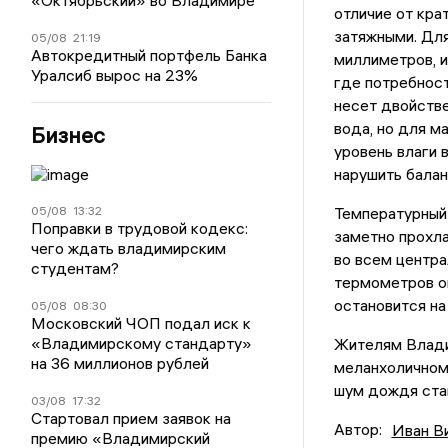
«Октябрьский» во Владимире
отличие от кра
затяжными. Для
05/08
21:19
Автокредитный портфель Банка
миллиметров, 
Уралсиб вырос на 23%
где потребност
несет двойстве
вода, но для м
Бизнес
уровень влаги 
нарушить балан
05/08
13:32
Температурный 
Поправки в трудовой кодекс:
заметно прохла
чего ждать владимирским
во всем центра
студентам?
термометров оп
остановится на
05/08
08:30
Московский ЧОП подал иск к
«Владимирскому стандарту»
Жителям Влади
на 36 миллионов рублей
меланхоличном
шум дождя стан
03/08
17:32
Стартовал прием заявок на
Автор:
Иван В
премию «Владимирский