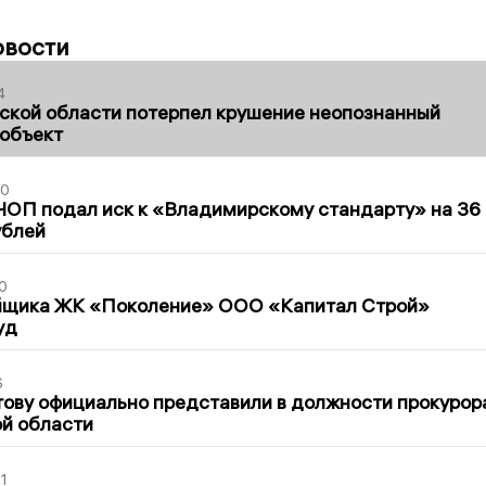
овости
4
ской области потерпел крушение неопознанный
 объект
30
ЧОП подал иск к «Владимирскому стандарту» на 36
ублей
0
йщика ЖК «Поколение» ООО «Капитал Строй»
уд
6
ову официально представили в должности прокурор
й области
1