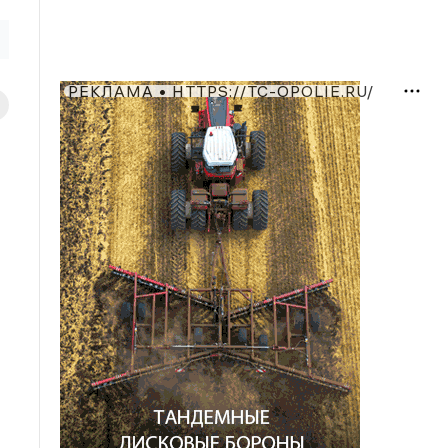
РЕКЛАМА • HTTPS://TC-OPOLIE.RU/