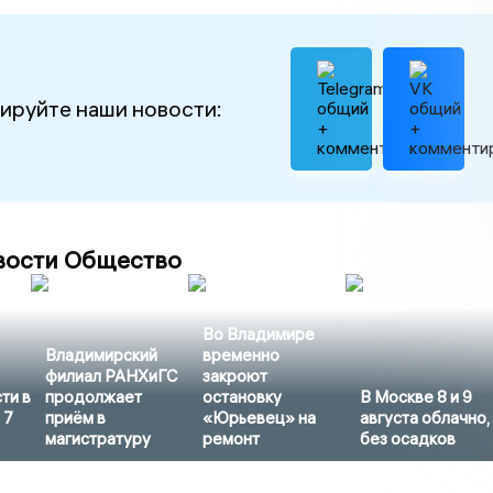
ируйте наши новости:
вости Общество
Во Владимире
Владимирский
временно
филиал РАНХиГС
закроют
ти в
продолжает
остановку
В Москве 8 и 9
 7
приём в
«Юрьевец» на
августа облачно,
магистратуру
ремонт
без осадков