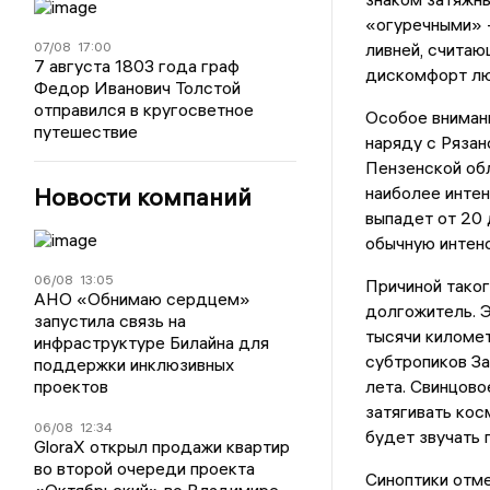
«огуречными» 
07/08
17:00
ливней, счита
7 августа 1803 года граф
дискомфорт л
Федор Иванович Толстой
отправился в кругосветное
Особое внимани
путешествие
наряду с Рязан
Пензенской обл
Новости компаний
наиболее интен
выпадет от 20 
обычную интен
06/08
13:05
Причиной таког
АНО «Обнимаю сердцем»
долгожитель. Э
запустила связь на
тысячи километ
инфраструктуре Билайна для
субтропиков За
поддержки инклюзивных
проектов
лета. Свинцов
затягивать кос
06/08
12:34
будет звучать 
GloraX открыл продажи квартир
во второй очереди проекта
Синоптики отме