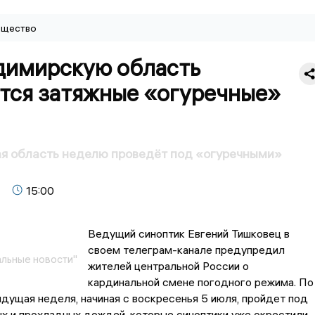
щество
димирскую область
тся затяжные «огуречные»
я область неделю проведёт под «огуречными»
15:00
Ведущий синоптик Евгений Тишковец в
своем телеграм-канале предупредил
льные новости"
жителей центральной России о
кардинальной смене погодного режима. По
ядущая неделя, начиная с воскресенья 5 июля, пройдет под
х и прохладных дождей, которые синоптики уже окрестили