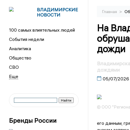
ВЛАДИМИРСКИЕ
>
Главная
Об
НОВОСТИ
На Вла
100 самых влиятельных людей
обруша
События недели
дожди
Аналитика
Общество
Владимирска
СВО
дождями
05/07/2026
© ООО "Региона
Бренды России
его данным, гр
знаком затяжны