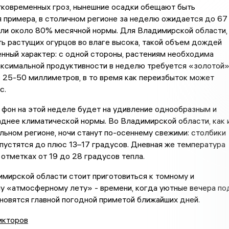
тковременных гроз, нынешние осадки обещают быть
 примера, в столичном регионе за неделю ожидается до 67
или около 80% месячной нормы. Для Владимирской области,
ь растущих огурцов во влаге высока, такой объем дождей
нный характер: с одной стороны, растениям необходима
аксимальной продуктивности в неделю требуется «золотой
в 25-50 миллиметров, в то время как переизбыток может
с.
фон на этой неделе будет на удивление однообразным и
днее климатической нормы. Во Владимирской области, как 
льном регионе, ночи станут по-осеннему свежими: столбики
устятся до плюс 13–17 градусов. Дневная же температура
 отметках от 19 до 28 градусов тепла.
мирской области стоит приготовиться к томному и
у «атмосферному лету» - времени, когда уютные вечера по
овятся главной погодной приметой ближайших дней.
икторов