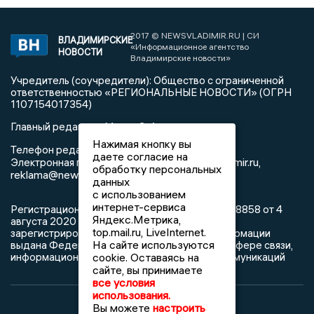
2017 © NEWSVLADIMIR.RU | СИ
ВЛАДИМИРСКИЕ
«Информационное агентство
НОВОСТИ
Владимирские новости»
Учредитель (соучредители): Общество с ограниченной
ответственностью «РЕГИОНАЛЬНЫЕ НОВОСТИ» (ОГРН
1107154017354)
Главный редактор: Мазов С. А.
Нажимая кнопку вы
8 (4922) 666916
Телефон редакции:
даете согласие на
info@newsvladimir.ru
Электронная почта редакции:
,
обработку персональных
reklama@newsvladimir.ru
данных
с использованием
интернет-сервиса
Регистрационный номер: серия Эл № ФС77-78858 от 4
Яндекс.Метрика,
августа 2020 г. согласно выписке из реестра
top.mail.ru, LiveInternet.
зарегистрированных средств массовой информации
На сайте используются
выдана Федеральной службой по надзору в сфере связи,
информационных технологий и массовых коммуникаций
cookie. Оставаясь на
сайте, вы принимаете
все условия
использования.
Вы можете
настроить