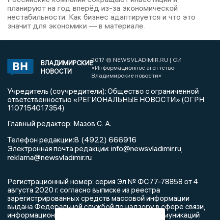
планируют на год вперёд из-за экономической
нестабильности. Как бизнес адаптируется и что это
значит для экономики — в материале.
2017 © NEWSVLADIMIR.RU | СИ
ВЛАДИМИРСКИЕ
«Информационное агентство
НОВОСТИ
Владимирские новости»
Учредитель (соучредители): Общество с ограниченной
ответственностью «РЕГИОНАЛЬНЫЕ НОВОСТИ» (ОГРН
1107154017354)
Главный редактор: Мазов С. А.
8 (4922) 666916
Телефон редакции:
info@newsvladimir.ru
Электронная почта редакции:
,
reklama@newsvladimir.ru
Регистрационный номер: серия Эл № ФС77-78858 от 4
августа 2020 г. согласно выписке из реестра
зарегистрированных средств массовой информации
выдана Федеральной службой по надзору в сфере связи,
информационных технологий и массовых коммуникаций