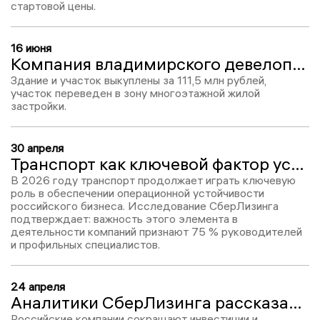
стартовой цены.
16 июня
Компания владимирского девелопера Алексея Андреева выкупила здание бывшего общежития Министерства обороны РФ
Здание и участок выкуплены за 111,5 млн рублей,
участок переведен в зону многоэтажной жилой
застройки.
30 апреля
Транспорт как ключевой фактор устойчивости: результаты исследования СберЛизинга
В 2026 году транспорт продолжает играть ключевую
роль в обеспечении операционной устойчивости
российского бизнеса. Исследование СберЛизинга
подтверждает: важность этого элемента в
деятельности компаний признают 75 % руководителей
и профильных специалистов.
24 апреля
Аналитики СберЛизинга рассказали, что более 70% компаний сохраняют умеренный уровень вложений
Российские компании сокращают инвестиции и