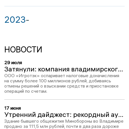
2023
-
НОВОСТИ
29 июля
Затянули: компания владимирского девелопера Андреева пытается оспорить взыскание более 100 миллионов рублей налогов
ООО «Игротэк» оспаривает налоговые доначисления
на сумму более 100 миллионов рублей, добиваясь
отмены решений о взыскании средств и приостановке
операций по счетам.
17 июня
Утренний дайджест: рекордный аукцион, пострадавшие при пожаре и работа ПВО
Здание бывшего общежития Минобороны во Владимире
продано за 111,5 млн рублей, почти в два раза дороже