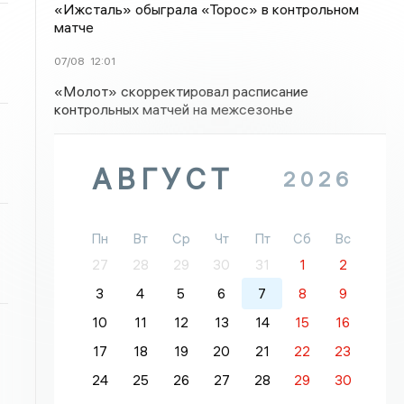
«Ижсталь» обыграла «Торос» в контрольном
матче
07/08
12:01
«Молот» скорректировал расписание
контрольных матчей на межсезонье
АВГУСТ
2026
Пн
Вт
Ср
Чт
Пт
Сб
Вс
27
28
29
30
31
1
2
3
4
5
6
7
8
9
10
11
12
13
14
15
16
17
18
19
20
21
22
23
24
25
26
27
28
29
30