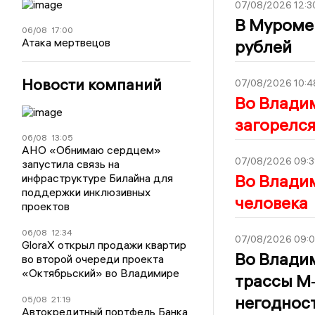
07/08/2026 12:3
В Муроме 
06/08
17:00
Атака мертвецов
рублей
Новости компаний
07/08/2026 10:4
Во Владим
загорелс
06/08
13:05
АНО «Обнимаю сердцем»
07/08/2026 09:3
запустила связь на
Во Владим
инфраструктуре Билайна для
поддержки инклюзивных
человека
проектов
06/08
12:34
07/08/2026 09:
GloraX открыл продажи квартир
Во Владим
во второй очереди проекта
«Октябрьский» во Владимире
трассы М‑
негоднос
05/08
21:19
Автокредитный портфель Банка