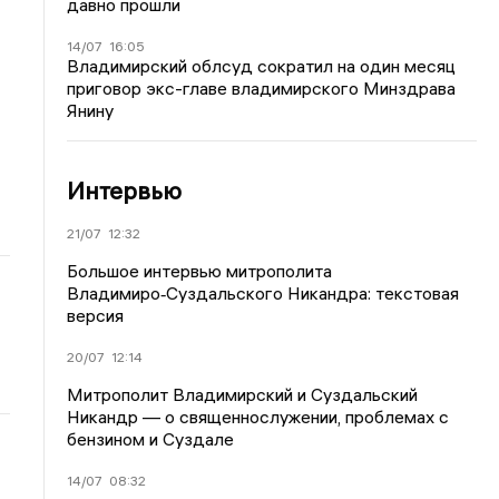
давно прошли
14/07
16:05
Владимирский облсуд сократил на один месяц
приговор экс-главе владимирского Минздрава
Янину
Интервью
21/07
12:32
Большое интервью митрополита
Владимиро‑Суздальского Никандра: текстовая
версия
20/07
12:14
Митрополит Владимирский и Суздальский
Никандр — о священнослужении, проблемах с
бензином и Суздале
14/07
08:32