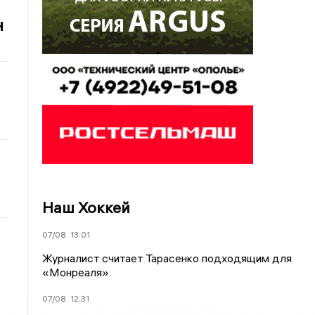
н
Наш Хоккей
07/08
13:01
Журналист считает Тарасенко подходящим для
«Монреаля»
07/08
12:31