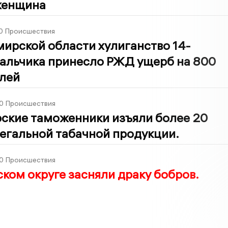
женщина
0
Происшествия
ирской области хулиганство 14-
мальчика принесло РЖД ущерб на 800
блей
0
Происшествия
ские таможенники изъяли более 20
егальной табачной продукции.
0
Происшествия
ком округе засняли драку бобров.