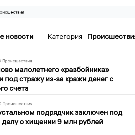
оисшествия
е новости
Категория
Происшестви
0
Происшествия
ново малолетнего «разбойника»
 под стражу из-за кражи денег с
го счета
0
Происшествия
устальном подрядчик заключен под
 делу о хищении 9 млн рублей