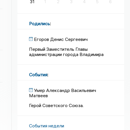
31
1
2
3
4
5
6
Родились
:
Егоров Денис Сергеевич
Первый Заместитель Главы
администрации города Владимира
События
:
Умер Александр Васильевич
Матвеев
Герой Советского Союза.
События недели