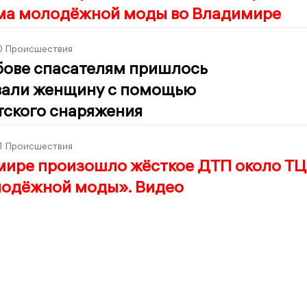
ма молодёжной моды во Владимире
0
Происшествия
бове спасателям пришлось
вали женщину с помощью
тского снаряжения
1
Происшествия
мире произошло жёсткое ДТП около ТЦ
одёжной моды». Видео