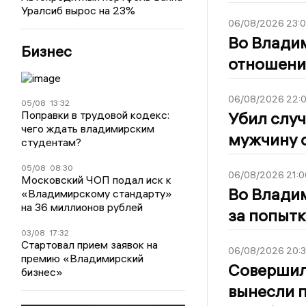
Уралсиб вырос на 23%
06/08/2026 23:
Во Владим
Бизнес
отношени
06/08/2026 22:
05/08
13:32
Поправки в трудовой кодекс:
Убил случ
чего ждать владимирским
мужчину о
студентам?
05/08
08:30
06/08/2026 21:0
Московский ЧОП подал иск к
Во Влади
«Владимирскому стандарту»
на 36 миллионов рублей
за попытк
03/08
17:32
Стартовал прием заявок на
06/08/2026 20:
премию «Владимирский
Совершил 
бизнес»
вынесли п