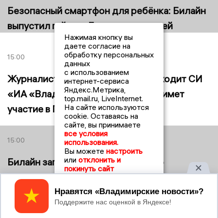
Безопасный смартфон для ребёнка: Билайн
выпустил гайд ко Дню защиты детей
Нажимая кнопку вы
даете согласие на
обработку персональных
15:00
данных
с использованием
Журналист холдинга, в который входит СИ
интернет-сервиса
Яндекс.Метрика,
«ИА «Владимирские новости», примет
top.mail.ru, LiveInternet.
На сайте используются
участие в ПМЭФ-2026
cookie. Оставаясь на
сайте, вы принимаете
все условия
15:00
использования.
Вы можете
настроить
или
отклонить и
Билайн запустил тест-драйв 5G во
покинуть сайт
Владимирской области
Принять
22:00