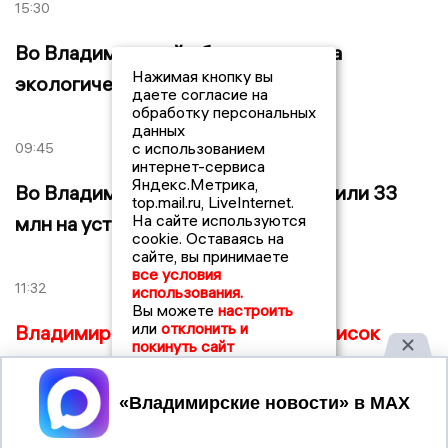
15:30
Во Владимирской области прошла
Нажимая кнопку вы
экологическая акция
даете согласие на
обработку персональных
данных
с использованием
09:45
интернет-сервиса
Яндекс.Метрика,
Во Владимирской области потратили 33
top.mail.ru, LiveInternet.
На сайте используются
млн на устранение бывшей свалки
cookie. Оставаясь на
сайте, вы принимаете
все условия
11:32
использования.
Вы можете
настроить
или
отклонить и
Владимирская область вошла в список
покинуть сайт
регионов с наибольшими вредными
выбросами в атмосферу
Принять