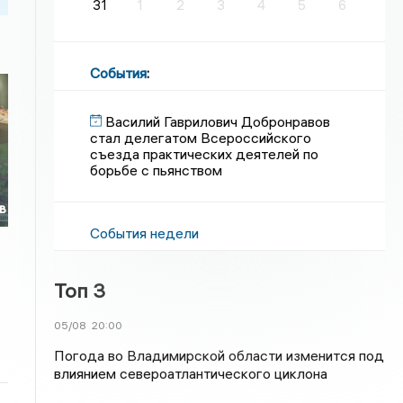
31
1
2
3
4
5
6
События
:
Василий Гаврилович Добронравов
стал делегатом Всероссийского
съезда практических деятелей по
борьбе с пьянством
в
События недели
Топ 3
05/08
20:00
Погода во Владимирской области изменится под
влиянием североатлантического циклона