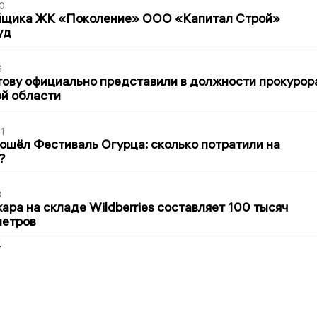
0
йщика ЖК «Поколение» ООО «Капитал Строй»
уд
6
ову официально представили в должности прокурор
й области
1
ошёл Фестиваль Огурца: сколько потратили на
?
3
ра на складе Wildberries составляет 100 тысяч
метров
2