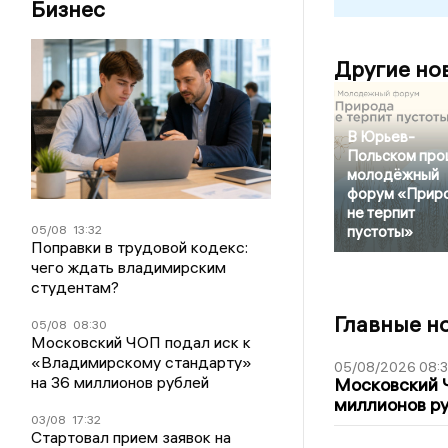
Бизнес
Другие но
В Юрьев-
Польском про
молодёжный
форум «Прир
не терпит
05/08
13:32
пустоты»
Поправки в трудовой кодекс:
чего ждать владимирским
студентам?
Главные н
05/08
08:30
Московский ЧОП подал иск к
«Владимирскому стандарту»
05/08/2026 08:
на 36 миллионов рублей
Московский 
миллионов р
03/08
17:32
Стартовал прием заявок на