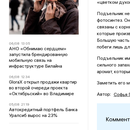
«цветком духо
Подъельник не 
фотосинтез. Он
связаны с корн
которые произв
Большую часть 
06/08
13:05
побеги лишь дл
АНО «Обнимаю сердцем»
запустила брендированную
Подъельник им
мобильную связь на
сильного запах
инфраструктуре Билайна
аромат, которы
06/08
12:34
GloraX открыл продажи квартир
Заметить его м
во второй очереди проекта
«Октябрьский» во Владимире
Автор:
Софья 
05/08
21:19
Автокредитный портфель Банка
Уралсиб вырос на 23%
Коммент