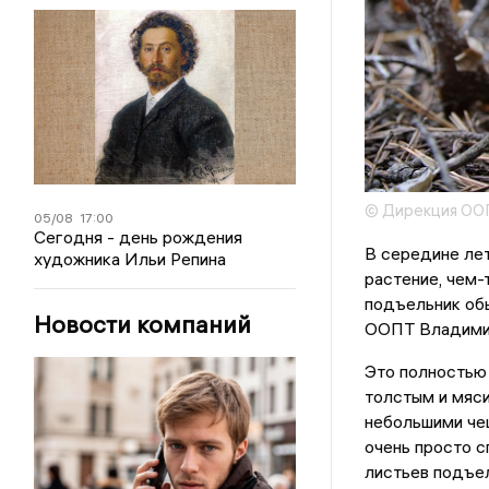
© Дирекция ОО
05/08
17:00
Сегодня - день рождения
В середине лет
художника Ильи Репина
растение, чем-
подъельник обы
Новости компаний
ООПТ Владимир
Это полностью
толстым и мяси
небольшими чеш
очень просто с
листьев подъе