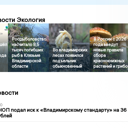
вости Экология
Росрыболовство
В России с 2026
шёл
насчитало 8,5
года введут
тысяч погибших
Во владимирских
новые правила
ода
рыб в Клязьме
лесах появился
сбора
Владимирской
подъельник
краснокнижных
области
обыкновенный
растений и грибо
овости
30
ЧОП подал иск к «Владимирскому стандарту» на 36
ублей