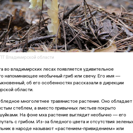
ПТ Владимирской области
а во владимирских лесах появляется удивительное
то напоминающее необычный гриб или свечу. Его имя —
кновенный, об его особенностях рассказали в дирекции
ской области.
 бледное многолетнее травянистое растение. Оно обладает
стым стеблем, а вместо привычных листьев покрыто
уйками. На фоне мха растение выглядит необычно — его
путать с грибом. Из-за бледного цвета и отсутствия зелены
льник в народе называют «растением-привидением» или