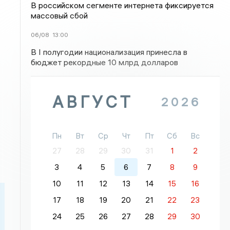
В российском сегменте интернета фиксируется
массовый сбой
06/08
13:00
В I полугодии национализация принесла в
бюджет рекордные 10 млрд долларов
АВГУСТ
2026
Пн
Вт
Ср
Чт
Пт
Сб
Вс
27
28
29
30
31
1
2
3
4
5
6
7
8
9
10
11
12
13
14
15
16
17
18
19
20
21
22
23
24
25
26
27
28
29
30