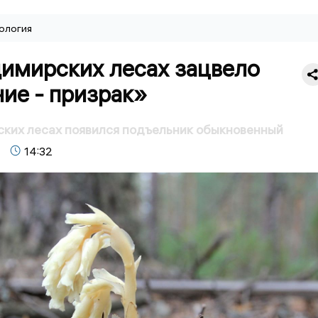
ология
димирских лесах зацвело
ие - призрак»
ких лесах появился подъельник обыкновенный
14:32