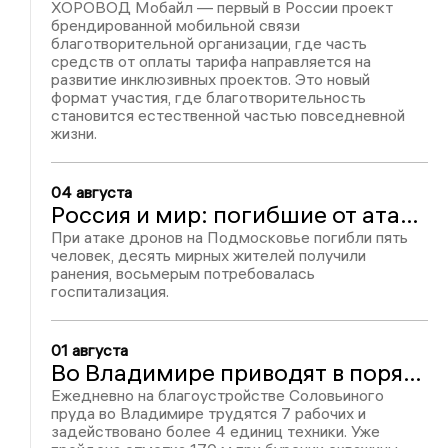
ХОРОВОД Мобайл — первый в России проект
брендированной мобильной связи
благотворительной организации, где часть
средств от оплаты тарифа направляется на
развитие инклюзивных проектов. Это новый
формат участия, где благотворительность
становится естественной частью повседневной
жизни.
04 августа
Россия и мир: погибшие от атаки БПЛА, Wildberries «переезжает» в Казахстан и находка в Лавре
При атаке дронов на Подмосковье погибли пять
человек, десять мирных жителей получили
ранения, восьмерым потребовалась
госпитализация.
01 августа
Во Владимире приводят в порядок Соловьиный пруд
Ежедневно на благоустройстве Соловьиного
пруда во Владимире трудятся 7 рабочих и
задействовано более 4 единиц техники. Уже