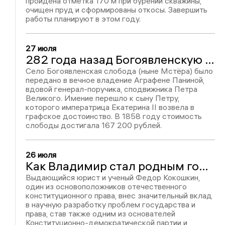
пройдена отметка 170 м при бурении скважины,
очищен пруд и сформированы откосы. Завершить
работы планируют в этом году.
27 июля
282 года назад Богоявленскую слободу пожаловали Аграфене Паниной
Село Богоявленская слобода (ныне Мстёра) было
передано в вечное владение Аграфене Паниной,
вдовой генерал-поручика, сподвижника Петра
Великого. Имение перешло к сыну Петру,
которого императрица Екатерина II возвела в
графское достоинство. В 1858 году стоимость
слободы достигала 167 200 рублей.
26 июля
Как Владимир стал родным городом для Федора Кокошкина - одного из основоположников российского конституционного права
Выдающийся юрист и ученый Федор Кокошкин,
один из основоположников отечественного
конституционного права, внес значительный вклад
в научную разработку проблем государства и
права, став также одним из основателей
Конституционно-демократической партии и