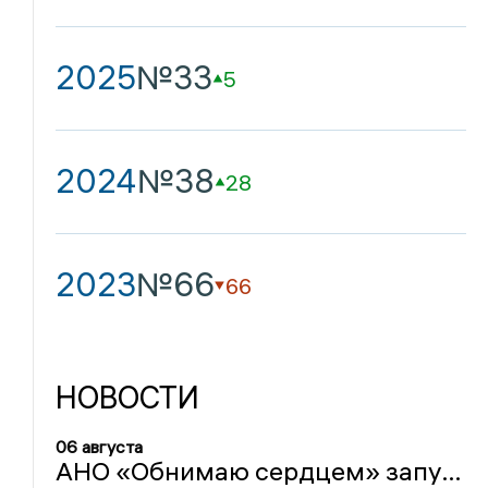
2025
№33
5
2024
№38
28
2023
№66
66
НОВОСТИ
06 августа
АНО «Обнимаю сердцем» запустила связь на инфраструктуре Билайна для поддержки инклюзивных проектов