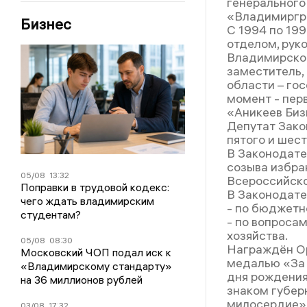
генерального
«Владимиргр
Бизнес
С 1994 по 19
отделом, рук
Владимирской
заместитель,
области – го
момент - пер
«Аникеев Биз
Депутат Зако
пятого и шест
В Законодате
созыва избра
05/08
13:32
Всероссийско
Поправки в трудовой кодекс:
В Законодате
чего ждать владимирским
- по бюджетн
студентам?
- по вопросам
хозяйства.
05/08
08:30
Награждён Ор
Московский ЧОП подал иск к
медалью «За 
«Владимирскому стандарту»
дня рождения
на 36 миллионов рублей
знаком губер
милосердие»
03/08
17:32