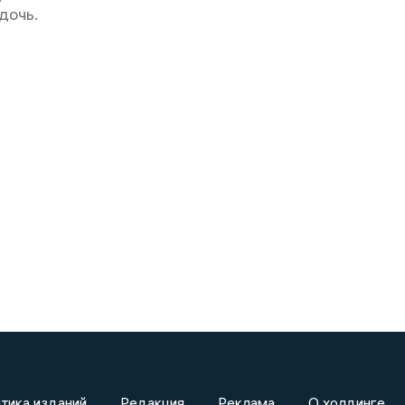
дочь.
тика изданий
Редакция
Реклама
О холдинге