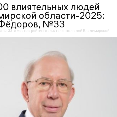
00 влиятельных людей
мирской области-2025:
Фёдоров, №33
нял 33-е место в рейтинге влиятельных людей Владимирской