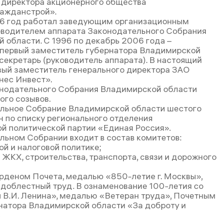
 директора акционерного общества
ажданстрой».
96 год работал заведующим организационным
оводителем аппарата Законодательного Собрания
 области. С 1996 по декабрь 2006 года –
 первый заместитель губернатора Владимирской
ссекретарь (руководитель аппарата). В настоящий
вый заместитель генерального директора ЗАО
нес Инвест».
нодательного Собрания Владимирской области
ого созывов.
льное Собрание Владимирской области шестого
н по списку регионального отделения
й политической партии «Единая Россия».
льном Собрании входит в состав комитетов:
ой и налоговой политике;
 ЖКХ, строительства, транспорта, связи и дорожного
деном Почета, медалью «850-летие г. Москвы»,
доблестный труд. В ознаменование 100-летия со
 В.И. Ленина», медалью «Ветеран труда», Почетным
натора Владимирской области «За доброту и
.