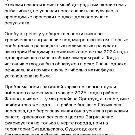
стоками привели к системной деградации экосистемы:
рыба гибнет, не успевая восстановить популяцию, а
проводимые проверки не дают долгосрочного
результата.
Особую тревогу у общественности вызывает
хроническое загрязнение вод микропластиком. Первые
сообщения о разноцветных полимерных гранулах в
акватории Владимира появились еще летом 2024 года,
одновременно с масштабным замором рыбы. Тогда
источник отходов был обнаружен в реке Рпень, однако
официальная прямая связь с гибелью ихтиофауны
установлена не была.
Проблема носит затяжной характер: новые случаи
выбросов отмечались в январе 2025 года в районе
Фатино, в июле — у микрорайона Оргтруд, а в середине
ноября того же года — в районе бывшего Рахманова
перевоза, где береговая линия была усыпана гранулами
синего, красного и зеленого цветов. Загрязнение
фиксируется не только в черте города, но и на
территории Суздальского, Судогодского и
Камешковского районов, включая охранные зоны.