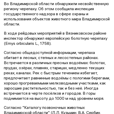
Во Владимирской области обнаружили несвойственную
региону черепаху. Об этом сообщила инспекция
государственного надзора в сфере охраны и
использования объектов животного мира Владимирской
области.
В ходе рейдовых мероприятий в Вязниковском районе
инспектор обнаружил европейскую болотную черепаху
(Emys orbicularis L., 1758).
Согласно общедоступной информации, черепаха
обитает в лесных, степных и лесостепных районах.
Встречается в различных пресных водоёмах: болотах,
прудах, озёрах, плавнях, старицах, медленно текущих
реках, каналах. Рек с быстрым течением избегает,
предпочитает равнинные водоёмы с пологими берегами,
хорошо прогреваемыми мелководными участками, как
заросшие растительностью, так и без неё. Иногда
встречается в черте посёлков и городов. В горы
поднимается на высоту до 1000 м над уровнем моря.
Согласно "Каталогу позвоночных животных
Владимирской области" (Л.Л. Кузьмин, В.А. Сербин,