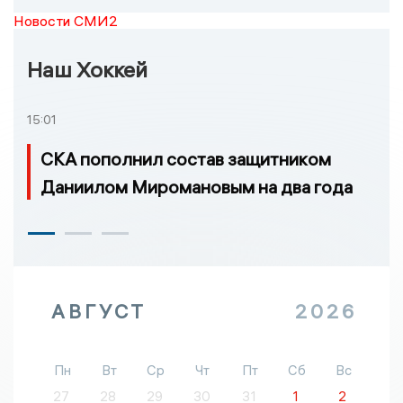
Новости СМИ2
Наш Хоккей
15:01
СКА пополнил состав защитником
Даниилом Миромановым на два года
АВГУСТ
2026
Пн
Вт
Ср
Чт
Пт
Сб
Вс
27
28
29
30
31
1
2