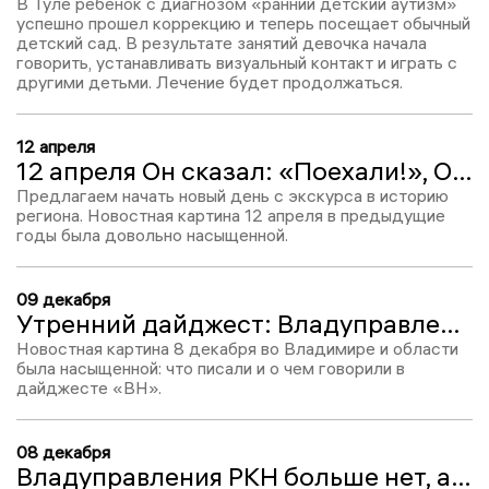
В Туле ребенок с диагнозом «ранний детский аутизм»
успешно прошел коррекцию и теперь посещает обычный
детский сад. В результате занятий девочка начала
говорить, устанавливать визуальный контакт и играть с
другими детьми. Лечение будет продолжаться.
12 апреля
12 апреля Он сказал: «Поехали!», Он взмахнул рукой. Словно вдоль по Питерской, Питерской, Пронёсся над Землёй
Предлагаем начать новый день с экскурса в историю
региона. Новостная картина 12 апреля в предыдущие
годы была довольно насыщенной.
09 декабря
Утренний дайджест: Владуправления РКН больше нет, какая плата за детский сад будет в 2026 году и не только
Новостная картина 8 декабря во Владимире и области
была насыщенной: что писали и о чем говорили в
дайджесте «ВН».
08 декабря
Владуправления РКН больше нет, а Ольхов - глава ЕРИЦ