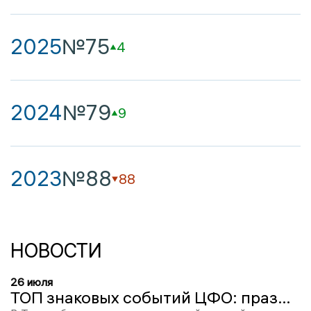
2025
№75
4
2024
№79
9
2023
№88
88
НОВОСТИ
26 июля
ТОП знаковых событий ЦФО: праздник чревоугодия под Калугой, сон липецкого хорька, реставрация Старой Татарской мечети