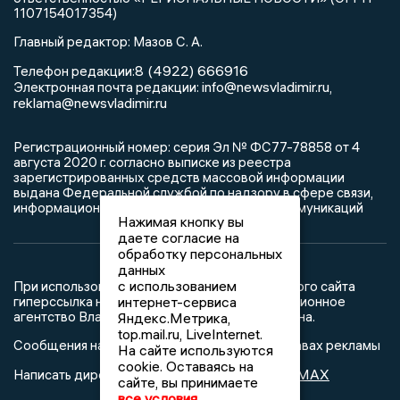
1107154017354)
Главный редактор: Мазов С. А.
8 (4922) 666916
Телефон редакции:
info@newsvladimir.ru
Электронная почта редакции:
,
reklama@newsvladimir.ru
Регистрационный номер: серия Эл № ФС77-78858 от 4
августа 2020 г. согласно выписке из реестра
зарегистрированных средств массовой информации
выдана Федеральной службой по надзору в сфере связи,
информационных технологий и массовых коммуникаций
Нажимая кнопку вы
даете согласие на
обработку персональных
данных
с использованием
При использовании любого материала с данного сайта
гиперссылка на Сетевое издание «Информационное
интернет-сервиса
агентство Владимирские новости» обязательна.
Яндекс.Метрика,
top.mail.ru, LiveInternet.
Сообщения на сером фоне размещены на правах рекламы
На сайте используются
cookie. Оставаясь на
@mazov
MAX
Написать директору в телеграм
или
сайте, вы принимаете
все условия