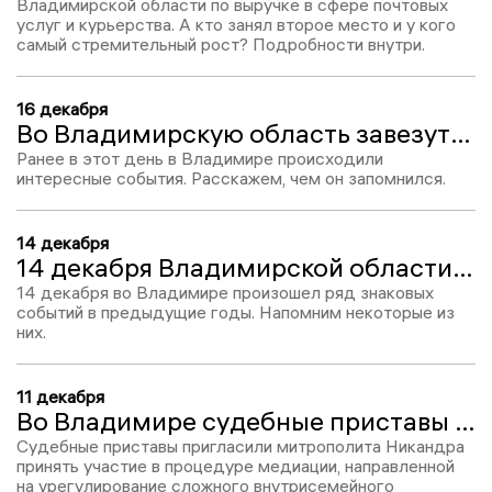
Владимирской области по выручке в сфере почтовых
услуг и курьерства. А кто занял второе место и у кого
самый стремительный рост? Подробности внутри.
16 декабря
Во Владимирскую область завезут около 9 млн тонн московского мусора и построят экологичный завод на солнечных батареях
Ранее в этот день в Владимире происходили
интересные события. Расскажем, чем он запомнился.
14 декабря
14 декабря Владимирской области выделено 84,4 млн. рублей на развитие дорожного хозяйства
14 декабря во Владимире произошел ряд знаковых
событий в предыдущие годы. Напомним некоторые из
них.
11 декабря
Во Владимире судебные приставы пригласили митрополита Никандра помочь решить семейный конфликт
Судебные приставы пригласили митрополита Никандра
принять участие в процедуре медиации, направленной
на урегулирование сложного внутрисемейного