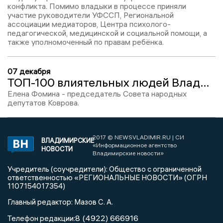
конфликта. Помимо владыки в процессе приняли
участие руководители УФССП, Региональной
ассоциации медиаторов, Центра психолого-
педагогической, медицинской и социальной помощи, а
также уполномоченный по правам ребёнка.
07 декабря
ТОП-100 влиятельных людей Владимирской области-2025: Елена Фомина, №77
Елена Фомина - председатель Совета народных
депутатов Коврова.
2017 © NEWSVLADIMIR.RU | СИ
ВЛАДИМИРСКИЕ
«Информационное агентство
НОВОСТИ
Владимирские новости»
Учредитель (соучредители): Общество с ограниченной
ответственностью «РЕГИОНАЛЬНЫЕ НОВОСТИ» (ОГРН
1107154017354)
Главный редактор: Мазов С. А.
8 (4922) 666916
Телефон редакции: