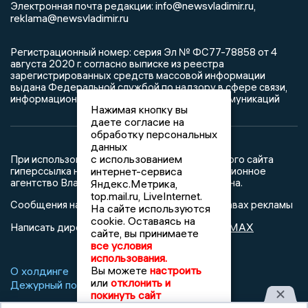
info@newsvladimir.ru
Электронная почта редакции:
,
reklama@newsvladimir.ru
Регистрационный номер: серия Эл № ФС77-78858 от 4
августа 2020 г. согласно выписке из реестра
зарегистрированных средств массовой информации
выдана Федеральной службой по надзору в сфере связи,
информационных технологий и массовых коммуникаций
Нажимая кнопку вы
даете согласие на
обработку персональных
данных
с использованием
При использовании любого материала с данного сайта
гиперссылка на Сетевое издание «Информационное
интернет-сервиса
агентство Владимирские новости» обязательна.
Яндекс.Метрика,
top.mail.ru, LiveInternet.
Сообщения на сером фоне размещены на правах рекламы
На сайте используются
cookie. Оставаясь на
@mazov
MAX
Написать директору в телеграм
или
сайте, вы принимаете
все условия
использования.
Вы можете
настроить
О холдинге
Вакансии
Реклама
или
отклонить и
Дежурный по новостям
покинуть сайт