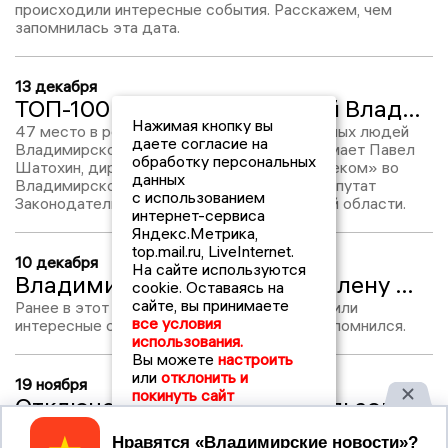
происходили интересные события. Расскажем, чем
запомнилась эта дата.
13 декабря
ТОП-100 влиятельных людей Владимирской области-2025: Павел Шатохин, №47
Нажимая кнопку вы
47 место в рейтинге «100 самых влиятельных людей
даете согласие на
Владимирской области» в 2025 году занимает Павел
обработку персональных
Шатохин, директор филиала ПАО «Ростелеком» во
данных
Владимирской и Ивановской областях и депутат
с использованием
Законодательного Собрания Владимирской области.
интернет-сервиса
Яндекс.Метрика,
top.mail.ru, LiveInternet.
10 декабря
На сайте используются
Владимир Сипягин уволил Елену Мазанько, назначен главврач роддома №2, а Климанову нашли замену
cookie. Оставаясь на
сайте, вы принимаете
Ранее в этот день во Владимире происходили
все условия
интересные события. Расскажем, чем он запомнился.
использования.
Вы можете
настроить
или
отклонить и
19 ноября
покинуть сайт
Отключение интернета у пользователей Ростелеком во Владимире стало самым масштабным за 5 лет
В прошедшую субботу во Владимирской области
Принять
пользователи «Ростелекома» остались без интернета.