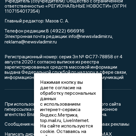
Учредитель (соучредители): Общество с ограниченной
ответственностью «РЕГИОНАЛЬНЫЕ НОВОСТИ» (ОГРН
1107154017354)
Главный редактор: Мазов С. А.
8 (4922) 666916
Телефон редакции:
info@newsvladimir.ru
Электронная почта редакции:
,
reklama@newsvladimir.ru
Регистрационный номер: серия Эл № ФС77-78858 от 4
августа 2020 г. согласно выписке из реестра
зарегистрированных средств массовой информации
выдана Федеральной службой по надзору в сфере связи,
информационных технологий и массовых коммуникаций
Нажимая кнопку вы
даете согласие на
обработку персональных
данных
с использованием
При использовании любого материала с данного сайта
интернет-сервиса
гиперссылка на Сетевое издание «Информационное
агентство Владимирские новости» обязательна.
Яндекс.Метрика,
top.mail.ru, LiveInternet.
Сообщения на сером фоне размещены на правах рекламы
На сайте используются
cookie. Оставаясь на
@mazov
MAX
Написать директору в телеграм
или