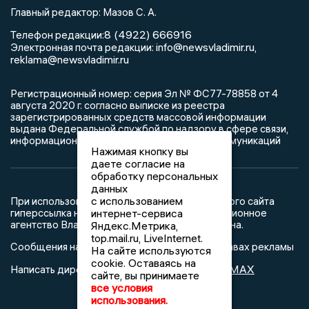
Главный редактор: Мазов С. А.
8 (4922) 666916
Телефон редакции:
info@newsvladimir.ru
Электронная почта редакции:
,
reklama@newsvladimir.ru
Регистрационный номер: серия Эл № ФС77-78858 от 4
августа 2020 г. согласно выписке из реестра
зарегистрированных средств массовой информации
выдана Федеральной службой по надзору в сфере связи,
информационных технологий и массовых коммуникаций
Нажимая кнопку вы
даете согласие на
обработку персональных
данных
с использованием
При использовании любого материала с данного сайта
гиперссылка на Сетевое издание «Информационное
интернет-сервиса
агентство Владимирские новости» обязательна.
Яндекс.Метрика,
top.mail.ru, LiveInternet.
Сообщения на сером фоне размещены на правах рекламы
На сайте используются
cookie. Оставаясь на
@mazov
MAX
Написать директору в телеграм
или
сайте, вы принимаете
все условия
использования.