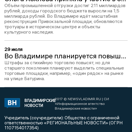
Объём промышленной отгрузки достиг 211 миллиардов
рублей, доходы городского бюджета выросли на 1,5
миллиарда рублей. Во Владимире идёт масштабная
реконструкция Привокзальной площади, обновляются
тротуары в историческом центре и объекты
культурного наследия.
29 июля
Во Владимире планируется повышение штрафов за уличную торговлю
Штрафы за стихийную торговлю повысят, но для
старшего поколения планируют выделить специальные
торговые площадки, например, «один рядок» на рынке
на улице Батурина.
2017 © NEWSVLADIMIR.RU | СИ
ВЛАДИМИРСКИЕ
«Информационное агентство
НОВОСТИ
Владимирские новости»
Учредитель (соучредители): Общество с ограниченной
ответственностью «РЕГИОНАЛЬНЫЕ НОВОСТИ» (ОГРН
1107154017354)