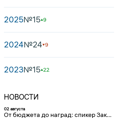
2025
№15
9
2024
№24
9
2023
№15
22
НОВОСТИ
02 августа
От бюджета до наград: спикер Заксобрания Ольга Хохлова рассказала об итогах работы областного парламента