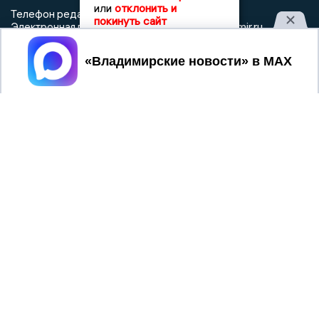
или
отклонить и
8 (4922) 666916
Телефон редакции:
покинуть сайт
info@newsvladimir.ru
Электронная почта редакции:
,
reklama@newsvladimir.ru
Принять
Регистрационный номер: серия Эл № ФС77-78858 от 4
августа 2020 г. согласно выписке из реестра
зарегистрированных средств массовой информации
выдана Федеральной службой по надзору в сфере связи,
информационных технологий и массовых коммуникаций
При использовании любого материала с данного сайта
гиперссылка на Сетевое издание «Информационное
агентство Владимирские новости» обязательна.
Сообщения на сером фоне размещены на правах рекламы
@mazov
MAX
Написать директору в телеграм
или
О холдинге
Вакансии
Реклама
Дежурный по новостям