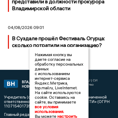
представили в должности прокурора
Владимирской области
04/08/2026 09:01
В Суздале прошёл Фестиваль Огурца:
сколько потратили на организацию?
Нажимая кнопку вы
даете согласие на
обработку персональных
данных
с использованием
интернет-сервиса
2017 © NEWSVLADIMIR.RU | СИ
ВЛАДИМИРСКИЕ
Яндекс.Метрика,
«Информационное агентство
НОВОСТИ
top.mail.ru, LiveInternet.
Владимирские новости»
На сайте используются
cookie. Оставаясь на
Учредитель (соучредители): Общество с ограниченной
ответственностью «РЕГИОНАЛЬНЫЕ НОВОСТИ» (ОГРН
сайте, вы принимаете
1107154017354)
все условия
использования.
Главный редактор: Мазов С. А.
Вы можете
настроить