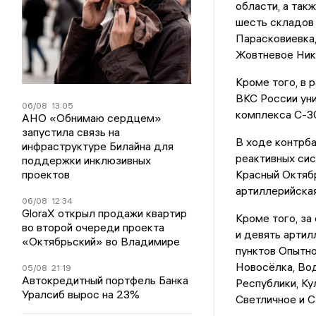
области, а такж
шесть складов 
Парасковиевка,
Жовтневое Ник
Кроме того, в
ВКС России уни
06/08
13:05
комплекса С-3
АНО «Обнимаю сердцем»
запустила связь на
В ходе контрба
инфраструктуре Билайна для
реактивных сис
поддержки инклюзивных
проектов
Красный Октябр
артиллерийская
06/08
12:34
GloraX открыл продажи квартир
Кроме того, за
во второй очереди проекта
и девять артил
«Октябрьский» во Владимире
пунктов Опытно
Новосёлка, Во
05/08
21:19
Автокредитный портфель Банка
Республики, Ку
Уралсиб вырос на 23%
Светличное и С