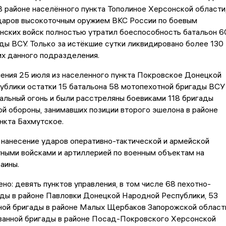
В районе населённого пункта Тополиное Херсонской области
ударов высокоточным оружием ВКС России по боевым
нских войск полностью утратил боеспособность батальон 6
ды ВСУ. Только за истёкшие сутки ликвидировано более 130
х данного подразделения.
ения 25 июля из населенного пункта Покровское Донецкой
ублики остатки 15 батальона 58 мотопехотной бригады ВСУ
альный огонь и были расстреляны боевиками 118 бригады
й обороны, занимавших позиции второго эшелона в районе
нкта Бахмутское.
нанесение ударов оперативно-тактической и армейской
тными войсками и артиллерией по военным объектам на
раины.
ено: девять пунктов управления, в том числе 68 пехотно-
ды в районе Павловки Донецкой Народной Республики, 53
ной бригады в районе Малых Щербаков Запорожской област
ванной бригады в районе Посад-Покровского Херсонской