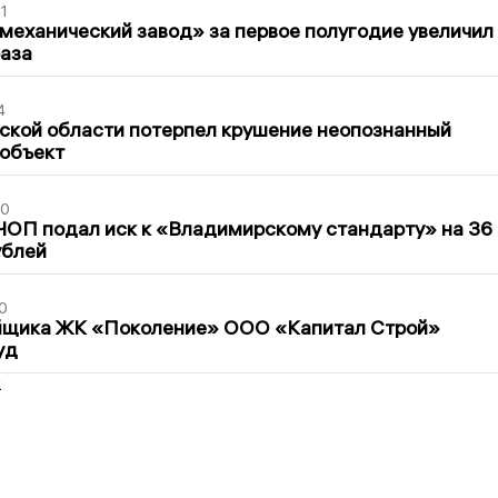
1
механический завод» за первое полугодие увеличил
раза
4
ской области потерпел крушение неопознанный
 объект
30
ЧОП подал иск к «Владимирскому стандарту» на 36
ублей
0
йщика ЖК «Поколение» ООО «Капитал Строй»
уд
2