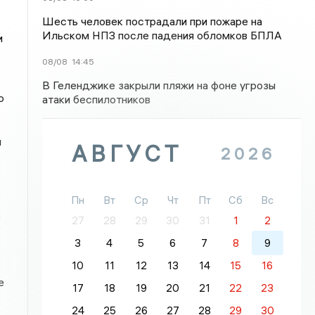
Шесть человек пострадали при пожаре на
Ильском НПЗ после падения обломков БПЛА
и
08/08
14:45
В Геленджике закрыли пляжи на фоне угрозы
о
атаки беспилотников
и
АВГУСТ
2026
Пн
Вт
Ср
Чт
Пт
Сб
Вс
0
27
28
29
30
31
1
2
3
4
5
6
7
8
9
10
11
12
13
14
15
16
е
17
18
19
20
21
22
23
24
25
26
27
28
29
30