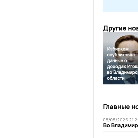
Другие но
Избирком
опубликовал
данные о
доходах Игош
во Владимирс
области
Главные н
08/08/2026 21:2
Во Владимирс