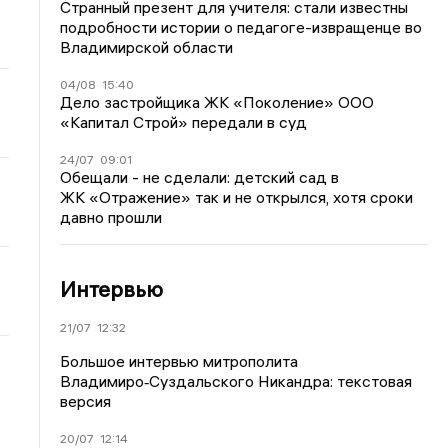
Странный презент для учителя: стали известны
подробности истории о педагоге-извращенце во
Владимирской области
04/08
15:40
Дело застройщика ЖК «Поколение» ООО
«Капитал Строй» передали в суд
24/07
09:01
Обещали - не сделали: детский сад в
ЖК «Отражение» так и не открылся, хотя сроки
давно прошли
Интервью
21/07
12:32
Большое интервью митрополита
Владимиро‑Суздальского Никандра: текстовая
версия
20/07
12:14