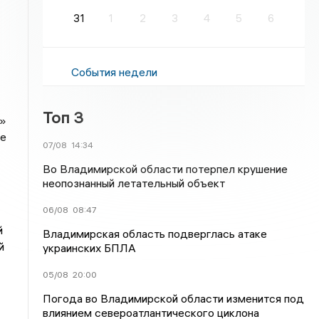
31
1
2
3
4
5
6
События недели
Топ 3
н»
ое
07/08
14:34
Во Владимирской области потерпел крушение
неопознанный летательный объект
06/08
08:47
й
Владимирская область подверглась атаке
й
украинских БПЛА
05/08
20:00
Погода во Владимирской области изменится под
влиянием североатлантического циклона