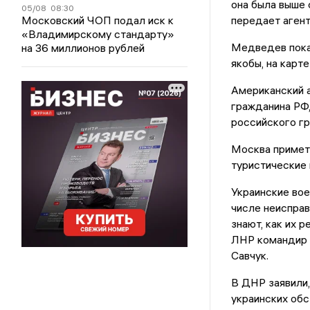
она была выше 
05/08
08:30
Московский ЧОП подал иск к
передает агент
«Владимирскому стандарту»
Медведев показ
на 36 миллионов рублей
якобы, на карт
Американский а
гражданина РФ,
российского гр
Москва примет
туристические
Украинские вое
числе неисправ
знают, как их 
ЛНР командир 
Савчук.
В ДНР заявили,
украинских обс