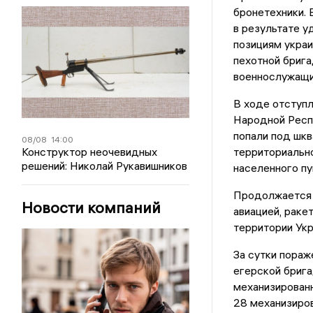
бронетехники. 
в результате 
позициям украи
пехотной брига
военнослужащи
В ходе отступл
Народной Респ
попали под шкв
08/08
14:00
Конструктор неочевидных
территориально
решений: Николай Рукавишников
населенного пу
Продолжается 
Новости компаний
авиацией, раке
территории Ук
За сутки пораж
егерской брига
механизирован
28 механизиро