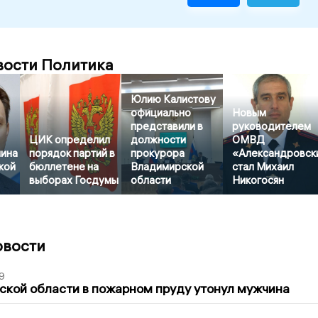
вости Политика
Юлию Калистову
официально
Новым
представили в
руководителем
ЦИК определил
должности
ОМВД
ина
порядок партий в
прокурора
«Александровск
кой
бюллетене на
Владимирской
стал Михаил
выборах Госдумы
области
Никогосян
овости
9
кой области в пожарном пруду утонул мужчина