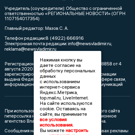
Учредитель (соучредители): Общество с ограниченной
ответственностью «РЕГИОНАЛЬНЫЕ НОВОСТИ» (ОГРН
1107154017354)
Главный редактор: Мазов С. А.
8 (4922) 666916
Телефон редакции:
info@newsvladimir.ru
Электронная почта редакции:
,
reklama@newsvladimir.ru
Нажимая кнопку вы
Регистрационный номер: серия Эл № ФС77-78858 от 4
даете согласие на
августа 2020 г. согласно выписке из реестра
обработку персональных
зарегистрированных средств массовой информации
данных
выдана Федеральной службой по надзору в сфере связи,
с использованием
информационных технологий и массовых коммуникаций
интернет-сервиса
Яндекс.Метрика,
top.mail.ru, LiveInternet.
На сайте используются
cookie. Оставаясь на
При использовании любого материала с данного сайта
сайте, вы принимаете
гиперссылка на Сетевое издание «Информационное
все условия
агентство Владимирские новости» обязательна.
использования.
Вы можете
настроить
Сообщения на сером фоне размещены на правах рекламы