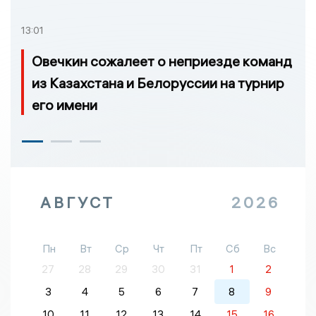
13:01
Овечкин сожалеет о неприезде команд
из Казахстана и Белоруссии на турнир
его имени
АВГУСТ
2026
Пн
Вт
Ср
Чт
Пт
Сб
Вс
27
28
29
30
31
1
2
3
4
5
6
7
8
9
10
11
12
13
14
15
16