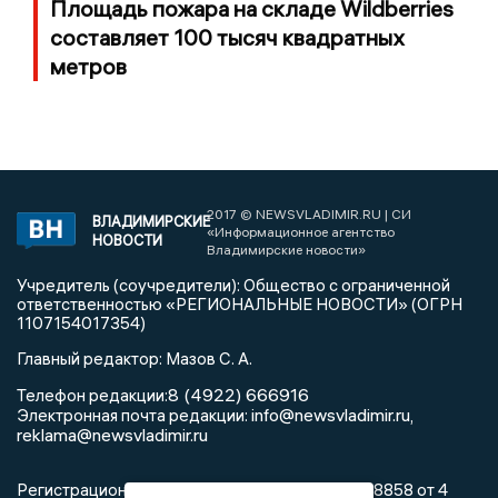
Площадь пожара на складе Wildberries
составляет 100 тысяч квадратных
метров
2017 © NEWSVLADIMIR.RU | СИ
ВЛАДИМИРСКИЕ
«Информационное агентство
НОВОСТИ
Владимирские новости»
Учредитель (соучредители): Общество с ограниченной
ответственностью «РЕГИОНАЛЬНЫЕ НОВОСТИ» (ОГРН
1107154017354)
Главный редактор: Мазов С. А.
8 (4922) 666916
Телефон редакции:
info@newsvladimir.ru
Электронная почта редакции:
,
reklama@newsvladimir.ru
Регистрационный номер: серия Эл № ФС77-78858 от 4