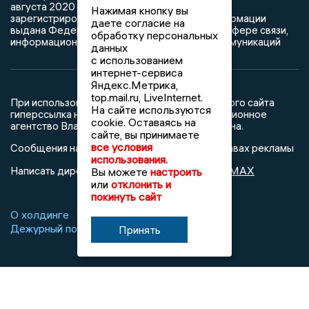
августа 2020 г. согласно выписке из реестра
Нажимая кнопку вы
зарегистрированных средств массовой информации
даете согласие на
выдана Федеральной службой по надзору в сфере связи,
обработку персональных
информационных технологий и массовых коммуникаций
данных
с использованием
интернет-сервиса
Яндекс.Метрика,
top.mail.ru, LiveInternet.
При использовании любого материала с данного сайта
На сайте используются
гиперссылка на Сетевое издание «Информационное
cookie. Оставаясь на
агентство Владимирские новости» обязательна.
сайте, вы принимаете
все условия
Сообщения на сером фоне размещены на правах рекламы
использования.
@mazov
MAX
Написать директору в телеграм
или
Вы можете
настроить
или
отклонить и
покинуть сайт
О холдинге
Вакансии
Реклама
Дежурный по новостям
Принять
16+