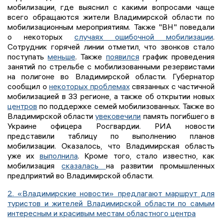
мобилизации, где выяснил с какими вопросами чаще
всего обращаются жители Владимирской области по
мобилизационным мероприятиям. Также "ВН" поведали
о некоторых
случаях ошибочной мобилизации
.
Сотрудник горячей линии отметил, что звонков стало
поступать
меньше
. Также
появился
график проведения
занятий по стрельбе с мобилизованными резервистами
на полигоне во Владимирской области. Губернатор
сообщил о
некоторых проблемах
связанных с частичной
мобилизацией в 33 регионе, а также об открытии новых
центров
по поддержке семей мобилизованных. Также во
Владимирской области
увековечили
память погибшего в
Украине офицера Росгвардии. РИА новости
представили таблицу по выполнению планов
мобилизации. Оказалось, что Владимирская область
уже их
выполнила
. Кроме того, стало известно, как
мобилизация
сказалась
на развитии промышленных
предприятий во Владимирской области.
2. «Владимирские новости» предлагают маршрут для
туристов и жителей Владимирской области по самым
интересным и красивым местам областного центра