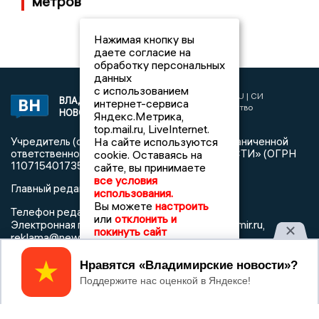
метров
Нажимая кнопку вы
даете согласие на
обработку персональных
данных
с использованием
2017 © NEWSVLADIMIR.RU | СИ
ВЛАДИМИРСКИЕ
интернет-сервиса
«Информационное агентство
НОВОСТИ
Яндекс.Метрика,
Владимирские новости»
top.mail.ru, LiveInternet.
На сайте используются
Учредитель (соучредители): Общество с ограниченной
ответственностью «РЕГИОНАЛЬНЫЕ НОВОСТИ» (ОГРН
cookie. Оставаясь на
1107154017354)
сайте, вы принимаете
все условия
Главный редактор: Мазов С. А.
использования.
Вы можете
настроить
8 (4922) 666916
Телефон редакции:
или
отклонить и
info@newsvladimir.ru
Электронная почта редакции:
,
покинуть сайт
reklama@newsvladimir.ru
Принять
Регистрационный номер: серия Эл № ФС77-78858 от 4
августа 2020 г. согласно выписке из реестра
зарегистрированных средств массовой информации
выдана Федеральной службой по надзору в сфере связи,