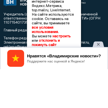
ВЛАДИМИРСКИЕ
интернет-сервиса
«Информационное агентство
НОВОСТИ
Яндекс.Метрика,
Владимирские новости»
top.mail.ru, LiveInternet.
На сайте используются
Учредитель (соучредители): Общество с ограниченной
ответственностью «РЕГИОНАЛЬНЫЕ НОВОСТИ» (ОГРН
cookie. Оставаясь на
1107154017354)
сайте, вы принимаете
все условия
Главный редактор: Мазов С. А.
использования.
Вы можете
настроить
8 (4922) 666916
Телефон редакции:
или
отклонить и
info@newsvladimir.ru
Электронная почта редакции:
,
покинуть сайт
reklama@newsvladimir.ru
Принять
Регистрационный номер: серия Эл № ФС77-78858 от 4
августа 2020 г. согласно выписке из реестра
зарегистрированных средств массовой информации
выдана Федеральной службой по надзору в сфере связи,
информационных технологий и массовых коммуникаций
При использовании любого материала с данного сайта
гиперссылка на Сетевое издание «Информационное
агентство Владимирские новости» обязательна.