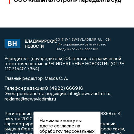
2017 © NEWSVLADIMIR.RU | СИ
ВЛАДИМИРСКИЕ
«Информационное агентство
НОВОСТИ
Владимирские новости»
Учредитель (соучредители): Общество с ограниченной
ответственностью «РЕГИОНАЛЬНЫЕ НОВОСТИ» (ОГРН
1107154017354)
Главный редактор: Мазов С. А.
8 (4922) 666916
Телефон редакции:
info@newsvladimir.ru
Электронная почта редакции:
,
reklama@newsvladimir.ru
Регистрационный номер: серия Эл № ФС77-78858 от 4
августа 2020 г. согласно выписке из реестра
Нажимая кнопку вы
зарегистрированных средств массовой информации
даете согласие на
выдана Федеральной службой по надзору в сфере связи,
обработку персональных
информационных технологий и массовых коммуникаций