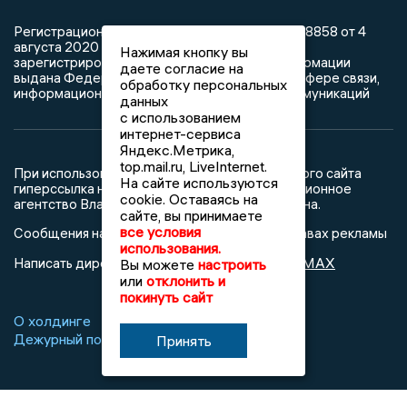
Регистрационный номер: серия Эл № ФС77-78858 от 4
августа 2020 г. согласно выписке из реестра
Нажимая кнопку вы
зарегистрированных средств массовой информации
даете согласие на
выдана Федеральной службой по надзору в сфере связи,
обработку персональных
информационных технологий и массовых коммуникаций
данных
с использованием
интернет-сервиса
Яндекс.Метрика,
top.mail.ru, LiveInternet.
При использовании любого материала с данного сайта
На сайте используются
гиперссылка на Сетевое издание «Информационное
cookie. Оставаясь на
агентство Владимирские новости» обязательна.
сайте, вы принимаете
все условия
Сообщения на сером фоне размещены на правах рекламы
использования.
@mazov
MAX
Написать директору в телеграм
или
Вы можете
настроить
или
отклонить и
покинуть сайт
О холдинге
Вакансии
Реклама
Дежурный по новостям
Принять
16+