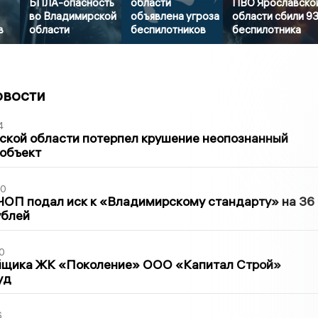
БПЛА-опасность
области
ПВО Ярославско
во Владимирской
объявлена угроза
области сбили 9
в
области
беспилотников
беспилотника
овости
4
ской области потерпел крушение неопознанный
 объект
30
ЧОП подал иск к «Владимирскому стандарту» на 36
ублей
0
йщика ЖК «Поколение» ООО «Капитал Строй»
уд
6