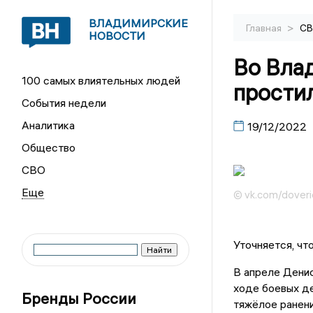
ВЛАДИМИРСКИЕ
>
Главная
С
НОВОСТИ
Во Вла
100 самых влиятельных людей
прости
События недели
Аналитика
19/12/2022
Общество
СВО
© vk.com/doveri
Уточняется, чт
В апреле Денис
ходе боевых де
Бренды России
тяжёлое ранени