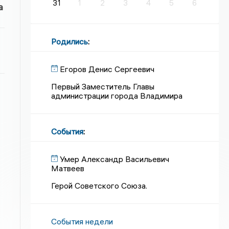
31
1
2
3
4
5
6
а
Родились
:
Егоров Денис Сергеевич
Первый Заместитель Главы
администрации города Владимира
События
:
Умер Александр Васильевич
Матвеев
Герой Советского Союза.
События недели