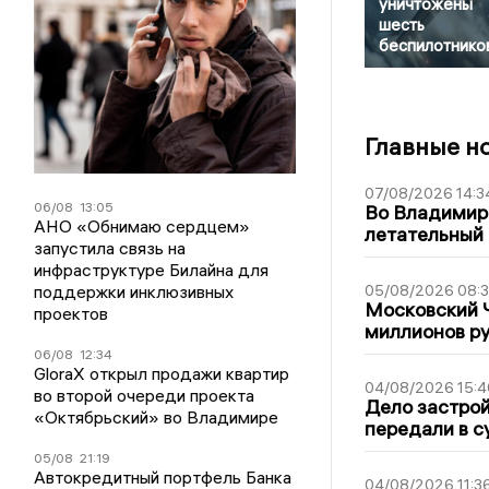
уничтожены
шесть
беспилотнико
Главные н
07/08/2026 14:3
06/08
13:05
Во Владимир
АНО «Обнимаю сердцем»
летательный
запустила связь на
инфраструктуре Билайна для
поддержки инклюзивных
05/08/2026 08:
Московский 
проектов
миллионов р
06/08
12:34
GloraX открыл продажи квартир
04/08/2026 15:4
во второй очереди проекта
Дело застро
«Октябрьский» во Владимире
передали в с
05/08
21:19
Автокредитный портфель Банка
04/08/2026 11:3