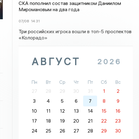
й
СКА пополнил состав защитником Даниилом
3
Миромановым на два года
07/08
14:31
Три российских игрока вошли в топ-5 проспектов
«Колорадо»
АВГУСТ
2026
Пн
Вт
Ср
Чт
Пт
Сб
Вс
27
28
29
30
31
1
2
3
4
5
6
7
8
9
10
11
12
13
14
15
16
17
18
19
20
21
22
23
24
25
26
27
28
29
30