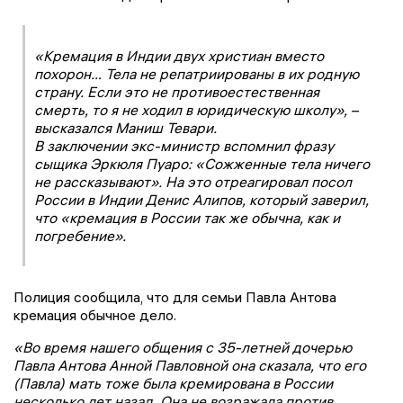
«Кремация в Индии двух христиан вместо
похорон… Тела не репатриированы в их родную
страну. Если это не противоестественная
смерть, то я не ходил в юридическую школу», –
высказался Маниш Тевари.
В заключении экс-министр вспомнил фразу
сыщика Эркюля Пуаро: «Сожженные тела ничего
не рассказывают». На это отреагировал посол
России в Индии Денис Алипов, который заверил,
что «кремация в России так же обычна, как и
погребение».
Полиция сообщила, что для семьи Павла Антова
кремация обычное дело.
«Во время нашего общения с 35-летней дочерью
Павла Антова Анной Павловной она сказала, что его
(Павла) мать тоже была кремирована в России
несколько лет назад. Она не возражала против