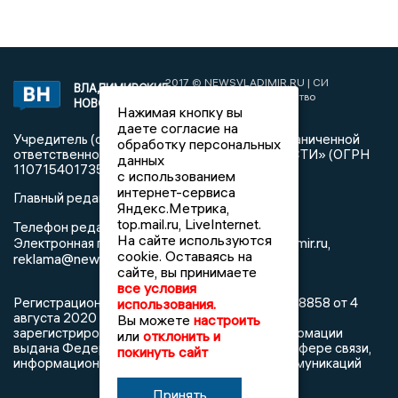
2017 © NEWSVLADIMIR.RU | СИ
ВЛАДИМИРСКИЕ
«Информационное агентство
НОВОСТИ
Нажимая кнопку вы
Владимирские новости»
даете согласие на
Учредитель (соучредители): Общество с ограниченной
обработку персональных
ответственностью «РЕГИОНАЛЬНЫЕ НОВОСТИ» (ОГРН
данных
1107154017354)
с использованием
интернет-сервиса
Главный редактор: Мазов С. А.
Яндекс.Метрика,
top.mail.ru, LiveInternet.
8 (4922) 666916
Телефон редакции:
На сайте используются
info@newsvladimir.ru
Электронная почта редакции:
,
cookie. Оставаясь на
reklama@newsvladimir.ru
сайте, вы принимаете
все условия
Регистрационный номер: серия Эл № ФС77-78858 от 4
использования.
августа 2020 г. согласно выписке из реестра
Вы можете
настроить
зарегистрированных средств массовой информации
или
отклонить и
выдана Федеральной службой по надзору в сфере связи,
покинуть сайт
информационных технологий и массовых коммуникаций
Принять