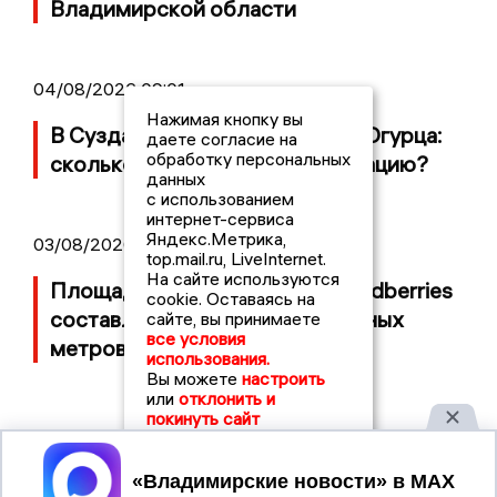
Владимирской области
04/08/2026 09:01
Нажимая кнопку вы
В Суздале прошёл Фестиваль Огурца:
даете согласие на
обработку персональных
сколько потратили на организацию?
данных
с использованием
интернет-сервиса
Яндекс.Метрика,
03/08/2026 14:13
top.mail.ru, LiveInternet.
На сайте используются
Площадь пожара на складе Wildberries
cookie. Оставаясь на
составляет 100 тысяч квадратных
сайте, вы принимаете
все условия
метров
использования.
Вы можете
настроить
или
отклонить и
покинуть сайт
Принять
2017 © NEWSVLADIMIR.RU | СИ