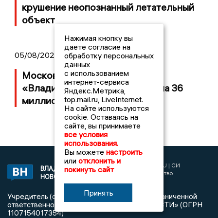
крушение неопознанный летательный
объект
Нажимая кнопку вы
даете согласие на
05/08/2026 08:30
обработку персональных
данных
с использованием
Московский ЧОП подал иск к
интернет-сервиса
«Владимирскому стандарту» на 36
Яндекс.Метрика,
top.mail.ru, LiveInternet.
миллионов рублей
На сайте используются
cookie. Оставаясь на
сайте, вы принимаете
все условия
использования.
Вы можете
настроить
или
отклонить и
2017 © NEWSVLADIMIR.RU | СИ
ВЛАДИМИРСКИЕ
покинуть сайт
«Информационное агентство
НОВОСТИ
Владимирские новости»
Принять
Учредитель (соучредители): Общество с ограниченной
ответственностью «РЕГИОНАЛЬНЫЕ НОВОСТИ» (ОГРН
1107154017354)