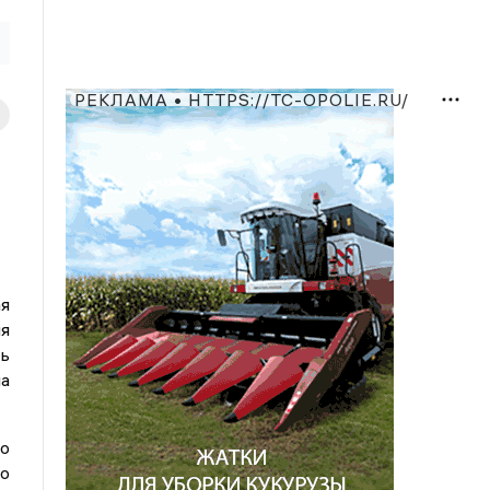
РЕКЛАМА • HTTPS://TC-OPOLIE.RU/
я
я
сь
а
по
о