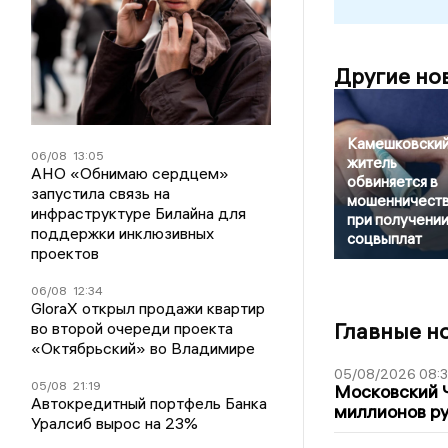
Другие но
Камешковски
06/08
13:05
житель
АНО «Обнимаю сердцем»
обвиняется в
запустила связь на
мошенничест
инфраструктуре Билайна для
при получени
поддержки инклюзивных
соцвыплат
проектов
06/08
12:34
GloraX открыл продажи квартир
Главные н
во второй очереди проекта
«Октябрьский» во Владимире
05/08/2026 08:
05/08
21:19
Московский 
Автокредитный портфель Банка
миллионов р
Уралсиб вырос на 23%