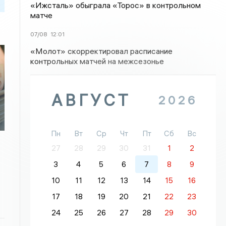
«Ижсталь» обыграла «Торос» в контрольном
матче
07/08
12:01
«Молот» скорректировал расписание
контрольных матчей на межсезонье
АВГУСТ
2026
Пн
Вт
Ср
Чт
Пт
Сб
Вс
27
28
29
30
31
1
2
3
4
5
6
7
8
9
10
11
12
13
14
15
16
17
18
19
20
21
22
23
24
25
26
27
28
29
30