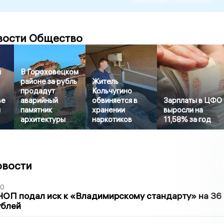
вости Общество
й
В Гороховецком
районе за рубль
Житель
продадут
Кольчугино
ве
аварийный
обвиняется в
Зарплаты в ЦФО
и
памятник
хранении
выросли на
архитектуры
наркотиков
11,58% за год
овости
30
ЧОП подал иск к «Владимирскому стандарту» на 36
ублей