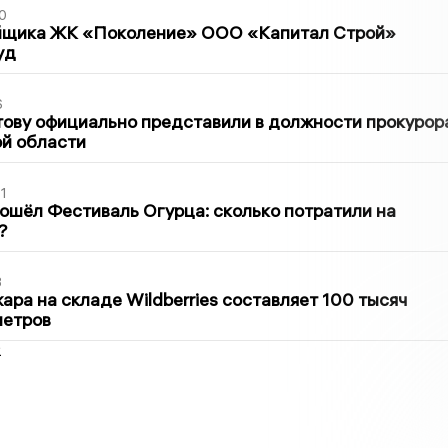
0
йщика ЖК «Поколение» ООО «Капитал Строй»
уд
6
ову официально представили в должности прокурор
й области
1
ошёл Фестиваль Огурца: сколько потратили на
?
3
ра на складе Wildberries составляет 100 тысяч
метров
2