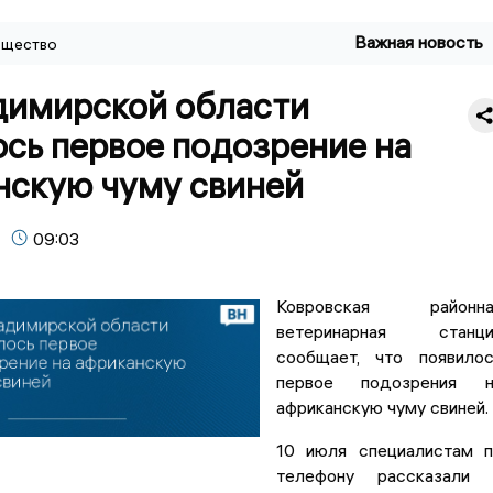
Важная новость
щество
димирской области
сь первое подозрение на
нскую чуму свиней
09:03
Ковровская районна
ветеринарная станци
сообщает, что появило
первое подозрения н
африканскую чуму свиней.
10 июля специалистам 
телефону рассказали 