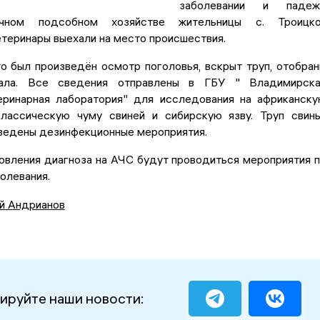
заболевании и падеж
чном подсобном хозяйстве жительницы с. Троицко
теринары выехали на место происшествия.
о был произведён осмотр поголовья, вскрыт труп, отобра
ала. Все сведения отправлены в ГБУ " Владимирска
еринарная лаборатория" для исследования на африканск
классическую чуму свиней и сибирскую язву. Труп свин
оведены дезинфекционные мероприятия.
овления диагноза на АЧС будут проводиться мероприятия 
олевания.
й Андрианов
ируйте наши новости: