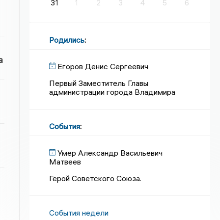
31
1
2
3
4
5
6
Родились
:
а
Егоров Денис Сергеевич
Первый Заместитель Главы
администрации города Владимира
События
:
Умер Александр Васильевич
Матвеев
Герой Советского Союза.
События недели