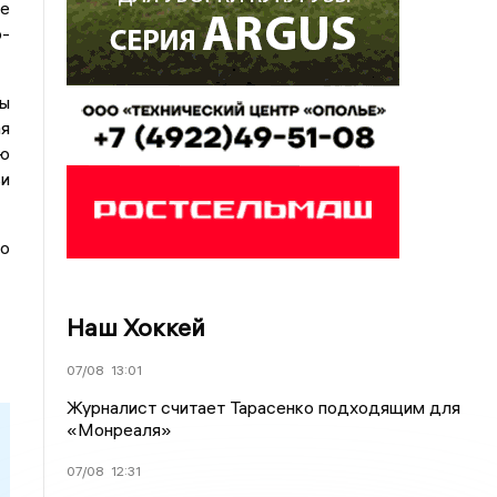
е
-
ны
я
ую
ьи
по
Наш Хоккей
07/08
13:01
Журналист считает Тарасенко подходящим для
«Монреаля»
07/08
12:31