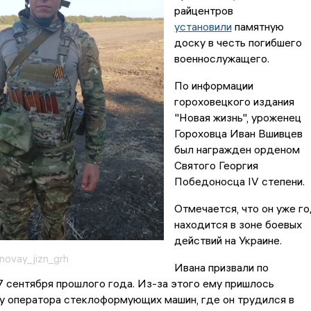
райцентров
установили
памятную
доску в честь погибшего
военнослужащего.
По информации
гороховецкого издания
"Новая жизнь", уроженец
Гороховца Иван Вшивцев
был награжден орденом
Святого Георгия
Победоносца IV степени.
Отмечается, что он уже г
находится в зоне боевых
действий на Украине.
novay_jizn_grh
Ивана призвали по
 сентября прошлого года. Из-за этого ему пришлось
у оператора стеклоформующих машин, где он трудился в