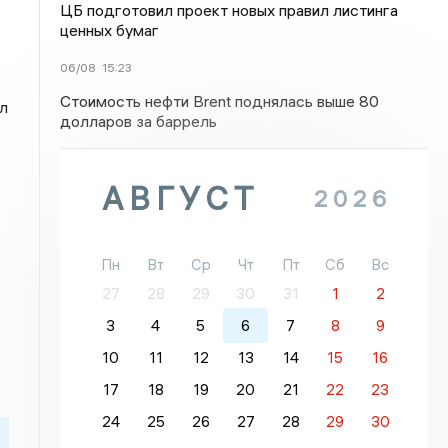
ЦБ подготовил проект новых правил листинга
ценных бумаг
06/08
15:23
Стоимость нефти Brent поднялась выше 80
л
долларов за баррель
АВГУСТ
2026
Пн
Вт
Ср
Чт
Пт
Сб
Вс
27
28
29
30
31
1
2
3
4
5
6
7
8
9
10
11
12
13
14
15
16
17
18
19
20
21
22
23
24
25
26
27
28
29
30