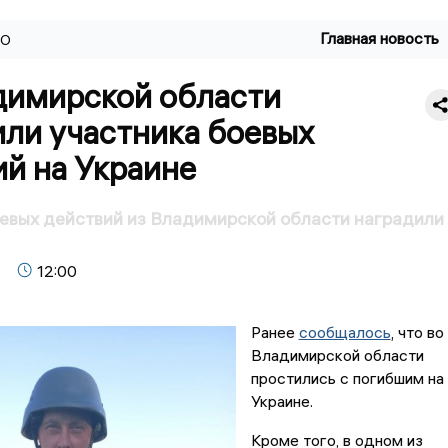
Главная новость
ВО
димирской области
или участника боевых
й на Украине
евых действий из Владимирской области наградили
12:00
Ранее
сообщалось
, что во
Владимирской области
простились с погибшим на
Украине.
Кроме того, в одном из