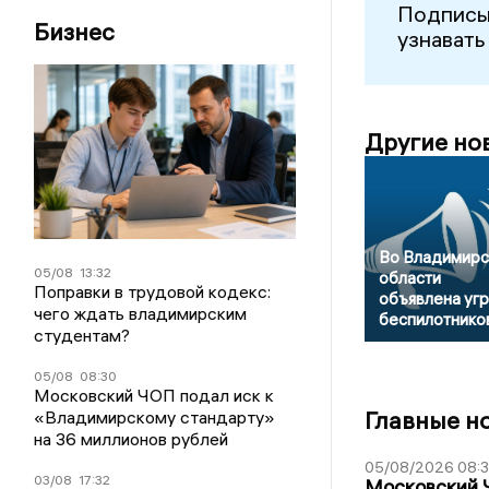
Подписы
Бизнес
узнавать
Другие но
Во Владимирс
05/08
13:32
области
Поправки в трудовой кодекс:
объявлена уг
чего ждать владимирским
беспилотнико
студентам?
05/08
08:30
Московский ЧОП подал иск к
Главные н
«Владимирскому стандарту»
на 36 миллионов рублей
05/08/2026 08:
03/08
17:32
Московский 