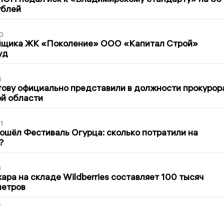
ублей
0
йщика ЖК «Поколение» ООО «Капитал Строй»
уд
6
ову официально представили в должности прокурор
й области
1
ошёл Фестиваль Огурца: сколько потратили на
?
3
ра на складе Wildberries составляет 100 тысяч
метров
2