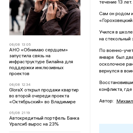
течение 13 лет.
Сам он родом и
«Гороховецкий»
Учился в школе
на стекольный 
06/08
13:05
АНО «Обнимаю сердцем»
По военно-учет
запустила связь на
января был два
инфраструктуре Билайна для
осколочное ран
поддержки инклюзивных
вернулся в вои
проектов
Восстановившис
06/08
12:34
конфликта, где
GloraX открыл продажи квартир
во второй очереди проекта
Автор:
Михаил
«Октябрьский» во Владимире
05/08
21:19
Автокредитный портфель Банка
Уралсиб вырос на 23%