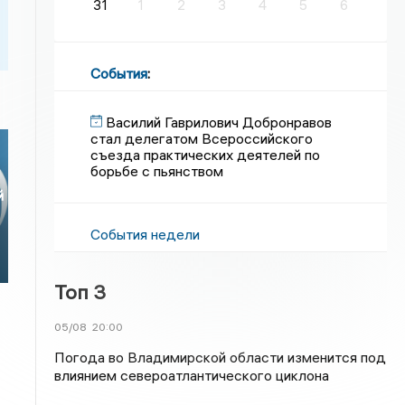
31
1
2
3
4
5
6
События
:
Василий Гаврилович Добронравов
стал делегатом Всероссийского
съезда практических деятелей по
борьбе с пьянством
й
События недели
Топ 3
05/08
20:00
Погода во Владимирской области изменится под
влиянием североатлантического циклона