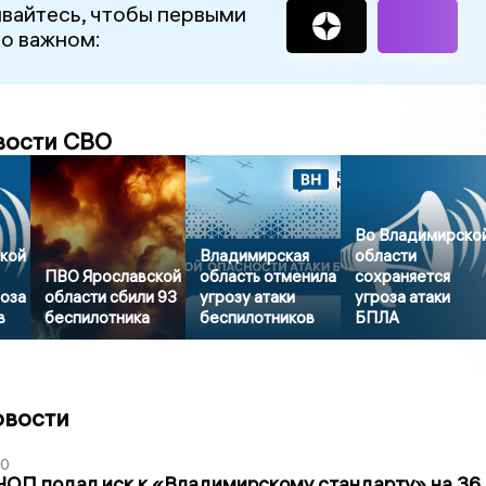
вайтесь, чтобы первыми
 о важном:
вости СВО
Во Владимирско
кой
Владимирская
области
ПВО Ярославской
область отменила
сохраняется
роза
области сбили 93
угрозу атаки
угроза атаки
в
беспилотника
беспилотников
БПЛА
овости
30
ЧОП подал иск к «Владимирскому стандарту» на 36