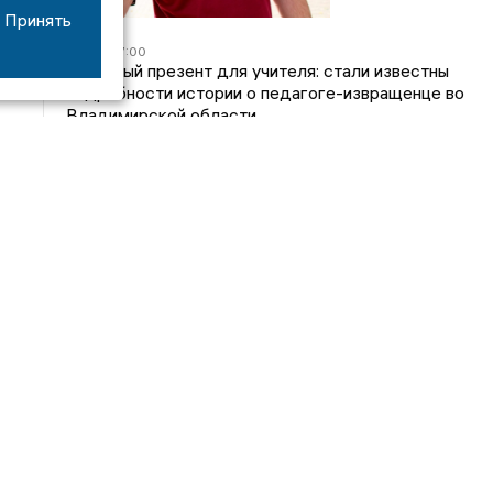
Принять
05/08
17:00
Странный презент для учителя: стали известны
подробности истории о педагоге-извращенце во
Владимирской области
04/08
15:40
Дело застройщика ЖК «Поколение» ООО
«Капитал Строй» передали в суд
24/07
09:01
Обещали - не сделали: детский сад в
ЖК «Отражение» так и не открылся, хотя сроки
давно прошли
14/07
16:05
Владимирский облсуд сократил на один месяц
приговор экс-главе владимирского Минздрава
Янину
Интервью