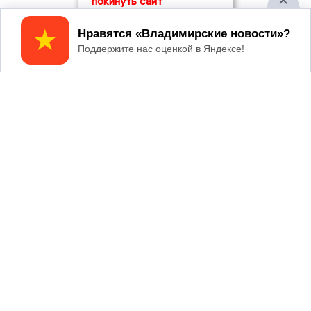
покинуть сайт
04/08/2026 11:36
Принять
Юлию Калистову официально
представили в должности прокурора
Владимирской области
2017 © NEWSVLADIMIR.RU | СИ
ВЛАДИМИРСКИЕ
«Информационное агентство
НОВОСТИ
Владимирские новости»
Учредитель (соучредители): Общество с ограниченной
ответственностью «РЕГИОНАЛЬНЫЕ НОВОСТИ» (ОГРН
1107154017354)
Главный редактор: Мазов С. А.
8 (4922) 666916
Телефон редакции: