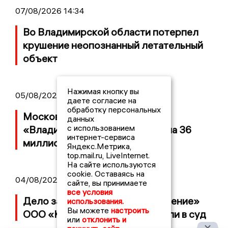
07/08/2026 14:34
Во Владимирской области потерпел
крушение неопознанный летательный
объект
Нажимая кнопку вы
05/08/2026 08:30
даете согласие на
обработку персональных
Московский ЧОП подал иск к
данных
с использованием
«Владимирскому стандарту» на 36
интернет-сервиса
миллионов рублей
Яндекс.Метрика,
top.mail.ru, LiveInternet.
На сайте используются
cookie. Оставаясь на
04/08/2026 15:40
сайте, вы принимаете
все условия
Дело застройщика ЖК «Поколение»
использования.
Вы можете
настроить
ООО «Капитал Строй» передали в суд
или
отклонить и