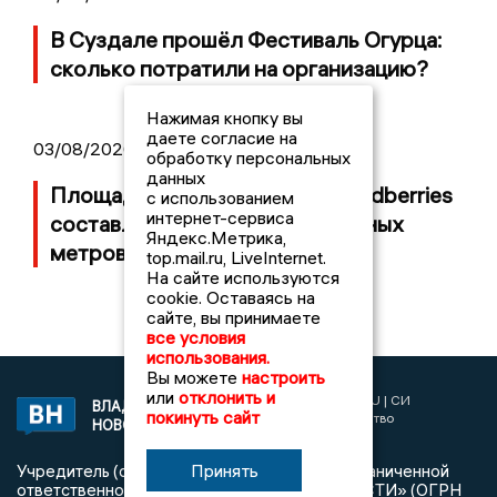
В Суздале прошёл Фестиваль Огурца:
сколько потратили на организацию?
Нажимая кнопку вы
даете согласие на
03/08/2026 14:13
обработку персональных
данных
Площадь пожара на складе Wildberries
с использованием
интернет-сервиса
составляет 100 тысяч квадратных
Яндекс.Метрика,
метров
top.mail.ru, LiveInternet.
На сайте используются
cookie. Оставаясь на
сайте, вы принимаете
все условия
использования.
Вы можете
настроить
или
отклонить и
2017 © NEWSVLADIMIR.RU | СИ
ВЛАДИМИРСКИЕ
покинуть сайт
«Информационное агентство
НОВОСТИ
Владимирские новости»
Принять
Учредитель (соучредители): Общество с ограниченной
ответственностью «РЕГИОНАЛЬНЫЕ НОВОСТИ» (ОГРН