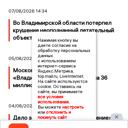
07/08/2026 14:34
Во Владимирской области потерпел
крушение неопознанный летательный
объект
Нажимая кнопку вы
даете согласие на
обработку персональных
данных
05/08/2026 08:30
с использованием
интернет-сервиса
Московский ЧОП подал иск к
Яндекс.Метрика,
top.mail.ru, LiveInternet.
«Владимирскому стандарту» на 36
На сайте используются
миллионов рублей
cookie. Оставаясь на
сайте, вы принимаете
все условия
использования.
04/08/2026 15:40
Вы можете
настроить
или
отклонить и
Дело застройщика ЖК «Поколение»
покинуть сайт
ООО «Капитал Строй» передали в суд