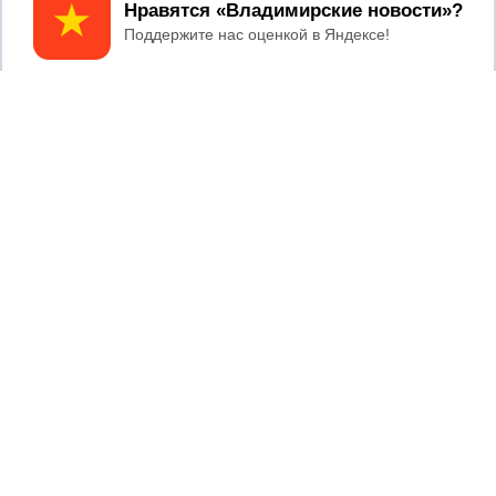
Принять
04/08/2026 11:36
Юлию Калистову официально
представили в должности прокурора
Владимирской области
2017 © NEWSVLADIMIR.RU | СИ
ВЛАДИМИРСКИЕ
«Информационное агентство
НОВОСТИ
Владимирские новости»
Учредитель (соучредители): Общество с ограниченной
ответственностью «РЕГИОНАЛЬНЫЕ НОВОСТИ» (ОГРН
1107154017354)
Главный редактор: Мазов С. А.