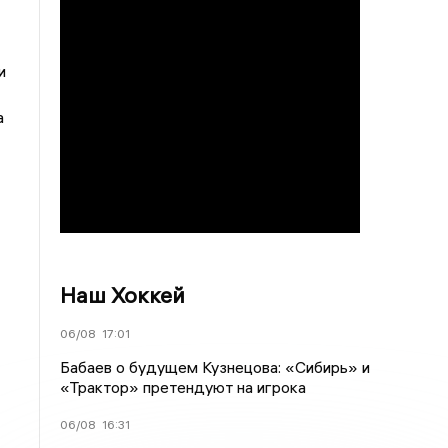
и
а
Наш Хоккей
06/08
17:01
Бабаев о будущем Кузнецова: «Сибирь» и
«Трактор» претендуют на игрока
06/08
16:31