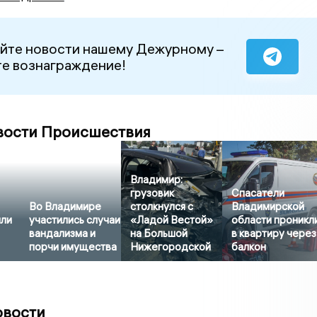
йте новости нашему Дежурному –
е вознаграждение!
вости Происшествия
Владимир:
грузовик
Спасатели
Во Владимире
столкнулся с
Владимирской
яли
участились случаи
«Ладой Вестой»
области проникл
вандализма и
на Большой
в квартиру через
порчи имущества
Нижегородской
балкон
овости