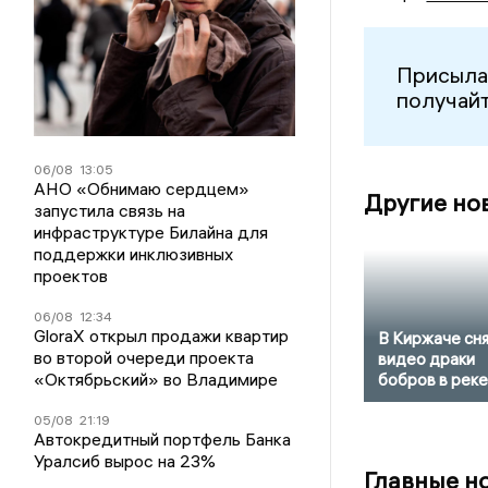
Присыла
получайт
06/08
13:05
АНО «Обнимаю сердцем»
Другие но
запустила связь на
инфраструктуре Билайна для
поддержки инклюзивных
проектов
06/08
12:34
GloraX открыл продажи квартир
В Киржаче сн
во второй очереди проекта
видео драки
«Октябрьский» во Владимире
бобров в реке
05/08
21:19
Автокредитный портфель Банка
Уралсиб вырос на 23%
Главные н