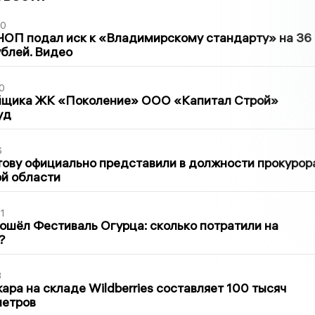
30
ЧОП подал иск к «Владимирскому стандарту» на 36
блей. Видео
0
йщика ЖК «Поколение» ООО «Капитал Строй»
уд
6
ову официально представили в должности прокурор
й области
1
ошёл Фестиваль Огурца: сколько потратили на
?
3
ра на складе Wildberries составляет 100 тысяч
метров