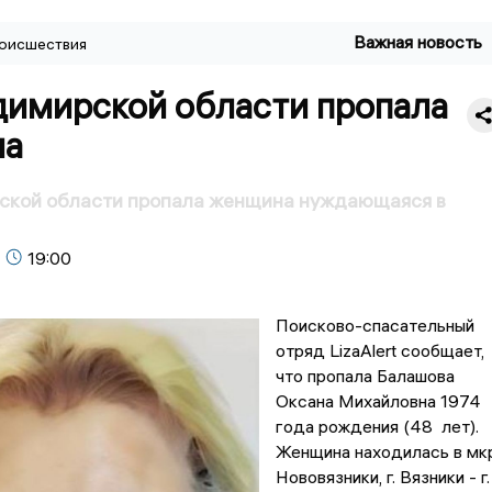
Важная новость
оисшествия
димирской области пропала
на
ской области пропала женщина нуждающаяся в
19:00
Поисково-спасательный
отряд LizaAlert сообщает,
что пропала Балашова
Оксана Михайловна 1974
года рождения (48 лет).
Женщина находилась в мкр
Нововязники, г. Вязники - г.