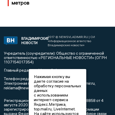
метров
2017 © NEWSVLADIMIR.RU | СИ
ВЛАДИМИРСКИЕ
«Информационное агентство
НОВОСТИ
Владимирские новости»
Учредитель (соучредители): Общество с ограниченной
ответственностью «РЕГИОНАЛЬНЫЕ НОВОСТИ» (ОГРН
1107154017354)
Главный редактор: Мазов С. А.
Нажимая кнопку вы
8 (4922) 666916
Телефон редакции:
даете согласие на
info@newsvladimir.ru
Электронная почта редакции:
,
обработку персональных
reklama@newsvladimir.ru
данных
с использованием
интернет-сервиса
Регистрационный номер: серия Эл № ФС77-78858 от 4
Яндекс.Метрика,
августа 2020 г. согласно выписке из реестра
top.mail.ru, LiveInternet.
зарегистрированных средств массовой информации
На сайте используются
выдана Федеральной службой по надзору в сфере связи,