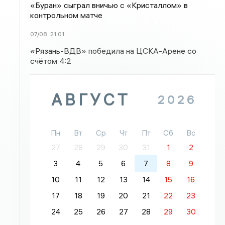
«Буран» сыграл вничью с «Кристаллом» в
контрольном матче
07/08
21:01
«Рязань-ВДВ» победила на ЦСКА-Арене со
счётом 4:2
АВГУСТ
2026
Пн
Вт
Ср
Чт
Пт
Сб
Вс
27
28
29
30
31
1
2
3
4
5
6
7
8
9
10
11
12
13
14
15
16
17
18
19
20
21
22
23
24
25
26
27
28
29
30