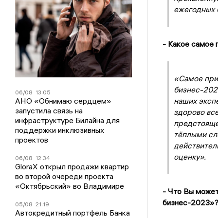
ежегодных 
- Какое самое
«Самое при
бизнес
-202
06/08
13:05
АНО «Обнимаю сердцем»
наших экспе
запустила связь на
здорово все
инфраструктуре Билайна для
предстояще
поддержки инклюзивных
тёплыми сло
проектов
действитель
оценку».
06/08
12:34
GloraX открыл продажи квартир
во второй очереди проекта
«Октябрьский» во Владимире
- Что Вы може
бизнес-2023»
05/08
21:19
Автокредитный портфель Банка