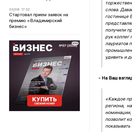
торжествен
слова. Дав
03/08
17:32
Стартовал прием заявок на
гостинице 
премию «Владимирский
представля
бизнес»
получили п
рук коллег 
лауреатов п
промышленн
удивить и д
- На Ваш взгля
«Каждое пр
региона, н
номинации, 
позволит к
показывать 