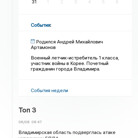
31
1
2
3
4
5
6
События
:
Родился Андрей Михайлович
Артамонов
Военный летчик-истребитель 1 класса,
участник войны в Корее. Почетный
гражданин города Владимира.
События недели
Топ 3
06/08
08:47
Владимирская область подверглась атаке