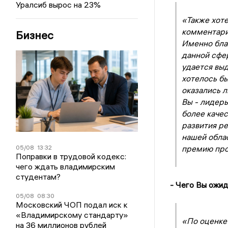
Уралсиб вырос на 23%
«Также хот
комментарии
Бизнес
Именно бла
данной сфе
удается вы
хотелось бы
оказались 
Вы - лидеры
более качес
развития ре
нашей облас
05/08
13:32
премию про
Поправки в трудовой кодекс:
чего ждать владимирским
студентам?
- Чего Вы ожид
05/08
08:30
Московский ЧОП подал иск к
«Владимирскому стандарту»
«По оценке
на 36 миллионов рублей