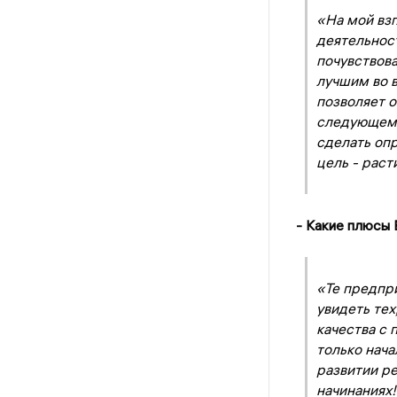
«На мой взг
деятельнос
почувствова
лучшим во в
позволяет о
следующем 
сделать опр
цель - раст
- Какие плюсы 
«Те предпри
увидеть тех
качества с 
только нача
развитии ре
начинаниях