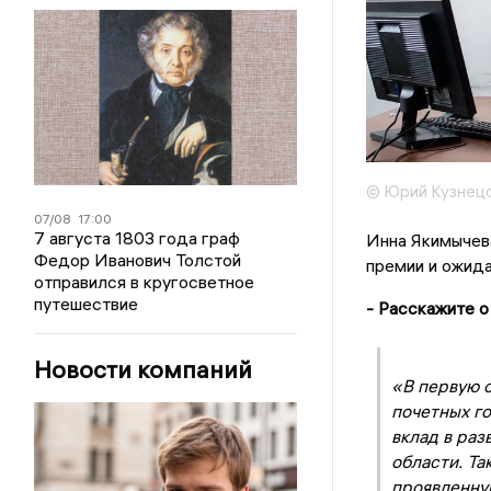
© Юрий Кузнец
07/08
17:00
7 августа 1803 года граф
Инна Якимычева
Федор Иванович Толстой
премии и ожида
отправился в кругосветное
путешествие
- Расскажите о
Новости компаний
«В первую 
почетных г
вклад в ра
области. Та
проявленную