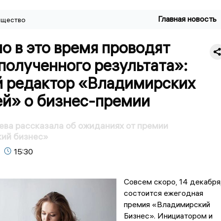
Главная новость
щество
о в это время проводят
полученного результата»:
й редактор «Владимирских
ей» о бизнес-премии
ва рассказала об ожиданиях от премии
ий бизнес»
15:30
Совсем скоро, 14 декабря
состоится ежегодная
премия «Владимирский
Бизнес». Инициатором и