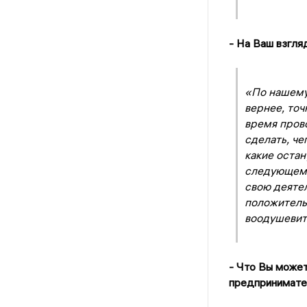
- На Ваш взгля
«По нашему 
вернее, точ
время прово
сделать, че
какие остан
следующем 
свою деятел
положитель
воодушевить
- Что Вы може
предпринимат