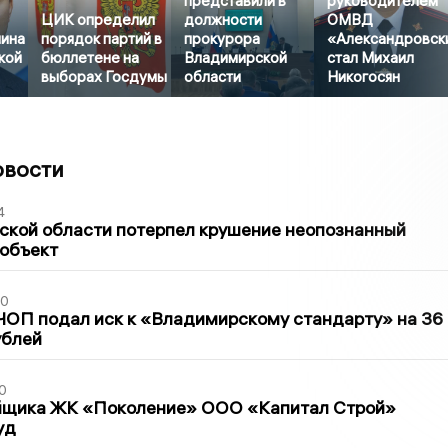
представили в
руководителем
ЦИК определил
должности
ОМВД
ина
порядок партий в
прокурора
«Александровск
кой
бюллетене на
Владимирской
стал Михаил
выборах Госдумы
области
Никогосян
овости
4
ской области потерпел крушение неопознанный
 объект
30
ЧОП подал иск к «Владимирскому стандарту» на 36
ублей
0
йщика ЖК «Поколение» ООО «Капитал Строй»
уд