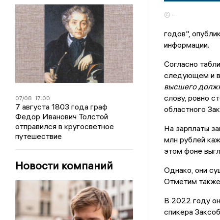
© -
годов", опубли
информации.
Согласно табл
следующем и в
высшего должн
слову, ровно 
07/08
17:00
7 августа 1803 года граф
областного За
Федор Иванович Толстой
отправился в кругосветное
На зарплаты за
путешествие
млн рублей каж
этом фоне выгл
Новости компаний
Однако, они с
Отметим также,
В 2022 году они
спикера Заксоб