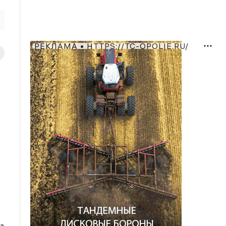
РЕКЛАМА • HTTPS://TC-OPOLIE.RU/
а