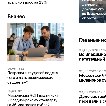
опубликовал
Уралсиб вырос на 23%
данные о
доходах Игош
во Владимирс
Бизнес
области
Главные н
07/08/2026 14:3
Во Владимир
летательный
05/08
13:32
05/08/2026 08:
Поправки в трудовой кодекс:
Московский 
чего ждать владимирским
миллионов р
студентам?
05/08
08:30
04/08/2026 15:4
Московский ЧОП подал иск к
Дело застро
«Владимирскому стандарту»
передали в с
на 36 миллионов рублей