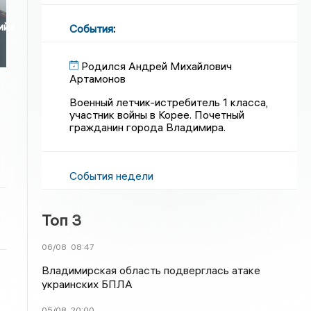
ий»
События
:
Родился Андрей Михайлович
Артамонов
Военный летчик-истребитель 1 класса,
участник войны в Корее. Почетный
гражданин города Владимира.
События недели
Топ 3
06/08
08:47
Владимирская область подверглась атаке
украинских БПЛА
05/08
20:00