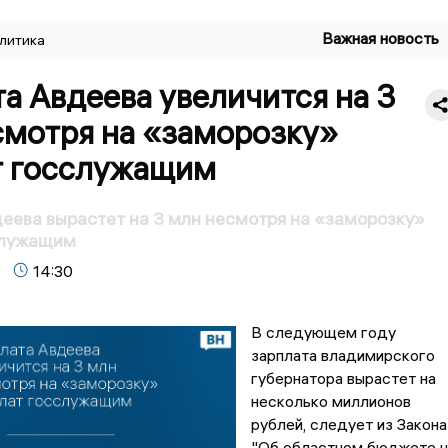
Важная новость
литика
а Авдеева увеличится на 3
смотря на «заморозку»
т госслужащим
еева вырастет на 3 млн несмотря на «заморозку»
служащим
14:30
В следующем году
зарплата владимирского
губернатора вырастет на
несколько миллионов
рублей, следует из Закона
"Об областном бюджете н