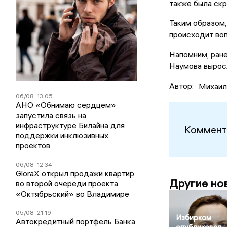
также была скр
Таким образом,
происходит во
Напомним, ран
Наумова выросл
Автор:
Михаил
06/08
13:05
АНО «Обнимаю сердцем»
запустила связь на
инфраструктуре Билайна для
Коммент
поддержки инклюзивных
проектов
06/08
12:34
GloraX открыл продажи квартир
Другие но
во второй очереди проекта
«Октябрьский» во Владимире
05/08
21:19
Избирком
Автокредитный портфель Банка