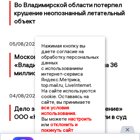
Во Владимирской области потерпел
крушение неопознанный летательный
объект
05/08/2026 08:30
Нажимая кнопку вы
даете согласие на
Московский ЧОП подал иск к
обработку персональных
данных
«Владимирскому стандарту» на 36
с использованием
миллионов рублей
интернет-сервиса
Яндекс.Метрика,
top.mail.ru, LiveInternet.
На сайте используются
04/08/2026 15:40
cookie. Оставаясь на
сайте, вы принимаете
все условия
Дело застройщика ЖК «Поколение»
использования.
ООО «Капитал Строй» передали в суд
Вы можете
настроить
или
отклонить и
покинуть сайт