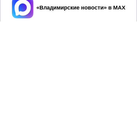
Принять
2017 © NEWSVLADIMIR.RU | СИ
ВЛАДИМИРСКИЕ
«Информационное агентство
НОВОСТИ
Владимирские новости»
Учредитель (соучредители): Общество с ограниченной
ответственностью «РЕГИОНАЛЬНЫЕ НОВОСТИ» (ОГРН
1107154017354)
Главный редактор: Мазов С. А.
8 (4922) 666916
Телефон редакции:
info@newsvladimir.ru
Электронная почта редакции:
,
reklama@newsvladimir.ru
Регистрационный номер: серия Эл № ФС77-78858 от 4
августа 2020 г. согласно выписке из реестра
зарегистрированных средств массовой информации
выдана Федеральной службой по надзору в сфере связи,
информационных технологий и массовых коммуникаций