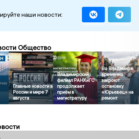
ируйте наши новости:
вости Общество
Во Владимире
Владимирский
временно
филиал РАНХиГС
закроют
Главные новости в
продолжает
остановку
России и мире 7
приём в
«Юрьевец» на
августа
магистратуру
ремонт
овости