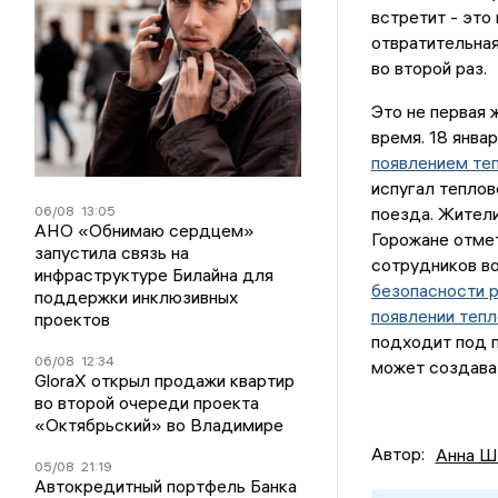
встретит - это
отвратительная
во второй раз.
Это не первая 
время. 18 янва
появлением те
испугал теплов
06/08
13:05
поезда. Жители
АНО «Обнимаю сердцем»
Горожане отме
запустила связь на
сотрудников в
инфраструктуре Билайна для
безопасности р
поддержки инклюзивных
появлении тепл
проектов
подходит под 
06/08
12:34
может создават
GloraX открыл продажи квартир
во второй очереди проекта
«Октябрьский» во Владимире
Автор:
Анна Ш
05/08
21:19
Автокредитный портфель Банка