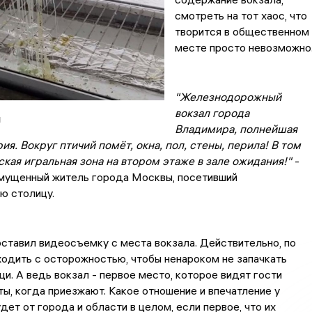
смотреть на тот хаос, что
творится в общественном
месте просто невозможно
"Железнодорожный
вокзал города
н
Владимира, полнейшая
ия. Вокруг птичий помёт, окна, пол, стены, перила! В том
ская игральная зона на втором этаже в зале ожидания!"
-
мущенный житель города Москвы, посетивший
ю столицу.
тавил видеосъемку с места вокзала. Действительно, по
ходить с осторожностью, чтобы ненароком не запачкать
и. А ведь вокзал - первое место, которое видят гости
ты, когда приезжают. Какое отношение и впечатление у
дет от города и области в целом, если первое, что их