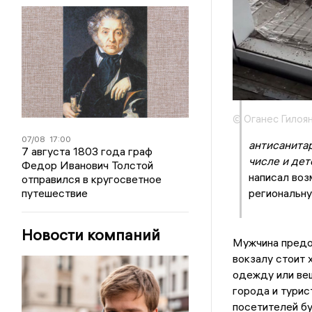
© Оганес Гилоя
07/08
17:00
антисанитар
7 августа 1803 года граф
числе и дет
Федор Иванович Толстой
написал воз
отправился в кругосветное
путешествие
региональну
Новости компаний
Мужчина предос
вокзалу стоит 
одежду или вещ
города и турис
посетителей бу