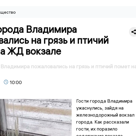
щество
города Владимира
ались на грязь и птичий
на ЖД вокзале
 Владимира пожаловались на грязь и птичий помет н
10:00
Гости города Владимира
ужаснулись, зайдя на
железнодорожный вокзал
города. Как рассказали
гости, их поразило
содержание вокзала,