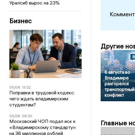
Уралсиб вырос на 23%
Коммент
Бизнес
Другие но
6 августа во
Владимире
разгорелся
05/08
13:32
транспортный
Поправки в трудовой кодекс:
конфликт
чего ждать владимирским
студентам?
05/08
08:30
Московский ЧОП подал иск к
Главные н
«Владимирскому стандарту»
на 36 миллионов рублей