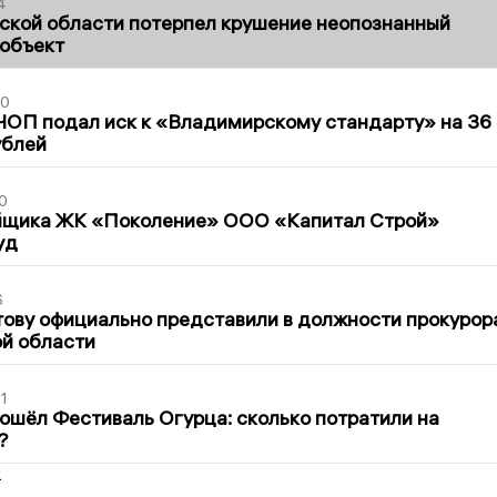
4
ской области потерпел крушение неопознанный
 объект
30
ЧОП подал иск к «Владимирскому стандарту» на 36
ублей
0
йщика ЖК «Поколение» ООО «Капитал Строй»
уд
6
ову официально представили в должности прокурор
й области
1
ошёл Фестиваль Огурца: сколько потратили на
?
2