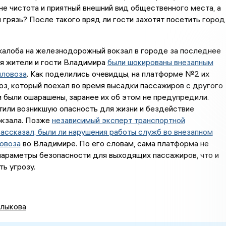
 не чистота и приятный внешний вид общественного места, а
 грязь? После такого вряд ли гости захотят посетить город
жалоба на железнодорожный вокзал в городе за последнее
ря жители и гости Владимира
были шокированы внезапным
пловоза
. Как поделились очевидцы, на платформе №2 их
оз, который поехал во время высадки пассажиров с другого
 были ошарашены, заранее их об этом не предупредили.
тили возникшую опасность для жизни и бездействие
окзала. Позже
независимый эксперт транспортной
ассказал, были ли нарушения работы служб во внезапном
овоза
во Владимире. По его словам, сама платформа не
параметры безопасности для выходящих пассажиров, что и
ь угрозу.
лыкова