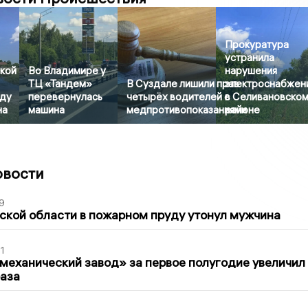
Прокуратура
устранила
кой
Во Владимире у
нарушения
ТЦ «Тандем»
В Суздале лишили прав
электроснабжен
ду
перевернулась
четырёх водителей с
в Селивановско
на
машина
медпротивопоказаниями
районе
овости
9
кой области в пожарном пруду утонул мужчина
1
механический завод» за первое полугодие увеличил
раза