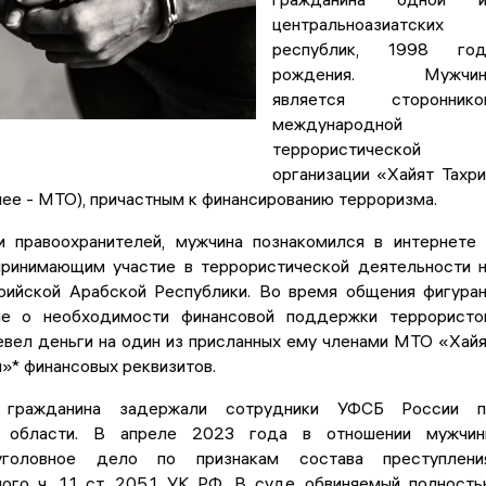
центральноазиатских
республик, 1998 год
рождения. Мужчин
является стороннико
международной
террористической
организации «Хайят Тахр
ее - МТО), причастным к финансированию терроризма.
 правоохранителей, мужчина познакомился в интернете
ринимающим участие в террористической деятельности 
рийской Арабской Республики. Во время общения фигура
ие о необходимости финансовой поддержки террористо
евел деньги на один из присланных ему членами МТО «Хай
»* финансовых реквизитов.
о гражданина задержали сотрудники УФСБ России п
 области. В апреле 2023 года в отношении мужчин
головное дело по признакам состава преступления
ого ч. 1.1 ст. 205.1 УК РФ. В суде обвиняемый полност