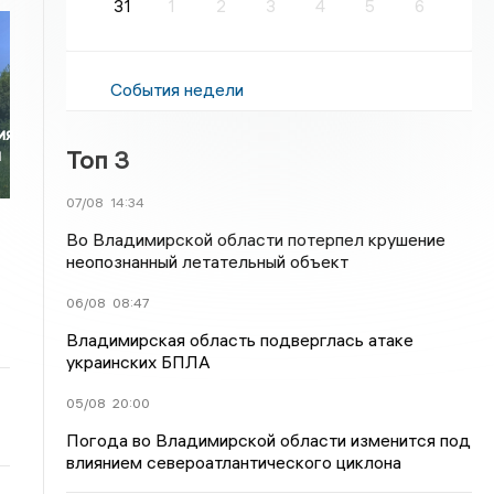
31
1
2
3
4
5
6
События недели
ия
Топ 3
м
07/08
14:34
Во Владимирской области потерпел крушение
неопознанный летательный объект
06/08
08:47
Владимирская область подверглась атаке
украинских БПЛА
05/08
20:00
Погода во Владимирской области изменится под
влиянием североатлантического циклона