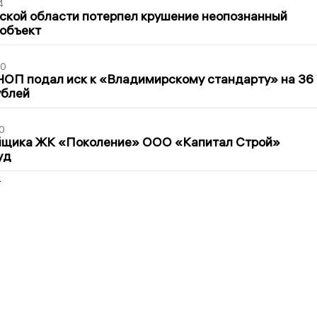
4
ской области потерпел крушение неопознанный
 объект
30
ЧОП подал иск к «Владимирскому стандарту» на 36
ублей
0
йщика ЖК «Поколение» ООО «Капитал Строй»
уд
2