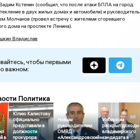
Вадим Кстенин (сообщил, что после атаки БПЛА на город
екление в двух жилых домах и автомобили) и руководитель
ем Молчанов (провел встречу с жителями сгоревшего
го дома на проспекте Ленина).
шкин Владислав
вайтесь, чтобы первыми
 о важном:
вости Политика
Юлию Калистову
официально
Новым
Избирком
представили в
руководителем
раскрыл доходы
ил
должности
ОМВД
владимирского
й в
прокурора
«Александровский»
кандидата в