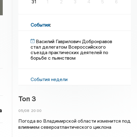
31
1
2
3
4
5
6
События
:
Василий Гаврилович Добронравов
стал делегатом Всероссийского
съезда практических деятелей по
борьбе с пьянством
События недели
Топ 3
а
05/08
20:00
Погода во Владимирской области изменится под
влиянием североатлантического циклона