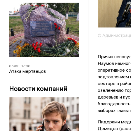
© Администрац
Причин непопул
Наумов немного
06/08
17:00
оперативное со
Атака мертвецов
подтоплением 
секторе в райо
Новости компаний
озеленению гор
деревьев и кус
благодарность 
выборах главы 
Лидерами меди
Демидов (расск