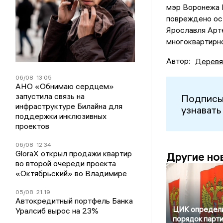
мэр Воронежа 
повреждено ост
Ярославля Арт
многоквартирно
Автор:
Деревя
06/08
13:05
АНО «Обнимаю сердцем»
запустила связь на
Подписы
инфраструктуре Билайна для
узнавать
поддержки инклюзивных
проектов
06/08
12:34
GloraX открыл продажи квартир
Другие но
во второй очереди проекта
«Октябрьский» во Владимире
05/08
21:19
Автокредитный портфель Банка
ЦИК определ
Уралсиб вырос на 23%
порядок парти