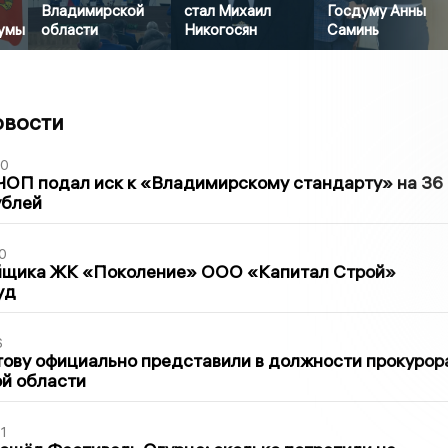
Владимирской
стал Михаил
Госдуму Анны
умы
области
Никогосян
Саминь
овости
30
ЧОП подал иск к «Владимирскому стандарту» на 36
ублей
0
йщика ЖК «Поколение» ООО «Капитал Строй»
уд
6
ову официально представили в должности прокурор
й области
1