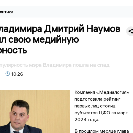
литика
Владимира Дмитрий Наумов
ял свою медийную
рность
пулярность мэра Владимира пошла на спад
10:26
Компания «Медиалогия»
подготовила рейтинг
первых лиц столиц
субъектов ЦФО за март
2024 года.
В прошлом месяце глава