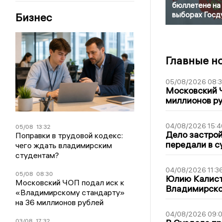
бюллетене на
выборах Госд
Бизнес
Главные н
05/08/2026 08:
Московский 
миллионов р
04/08/2026 15:4
05/08
13:32
Дело застро
Поправки в трудовой кодекс:
передали в с
чего ждать владимирским
студентам?
04/08/2026 11:3
05/08
08:30
Юлию Калист
Московский ЧОП подал иск к
Владимирско
«Владимирскому стандарту»
на 36 миллионов рублей
04/08/2026 09:0
03/08
17:32