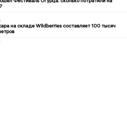
ошёл Фестиваль Огурца: сколько потратили на
?
3
ра на складе Wildberries составляет 100 тысяч
метров
2