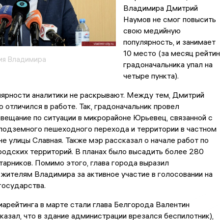
Владимира Дмитрий
Наумов не смог повысить
свою медийную
популярность, и занимает
10 место (за месяц рейтин
ия Владимира
градоначальника упал на
четыре пункта).
ярности аналитики не раскрывают. Между тем, Дмитрий
 отличился в работе. Так, градоначальник провел
вещание по ситуации в микрорайоне Юрьевец, связанной с
подземного пешеходного перехода и территории в частном
не улицы Славная. Также мэр рассказал о начале работ по
одских территорий. В планах было высадить более 280
тарников. Помимо этого, глава города выразил
жителям Владимира за активное участие в голосовании на
государства.
арейтинга в марте стали глава Белгорода Валентин
азал, что в здание администрации врезался беспилотник),