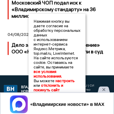
Московский ЧОП подал иск к
«Владимирскому стандарту» на 36
миллионов рублей
Нажимая кнопку вы
даете согласие на
обработку персональных
04/08/2026 15:40
данных
с использованием
интернет-сервиса
Дело застройщика ЖК «Поколение»
Яндекс.Метрика,
ООО «Капитал Строй» передали в суд
top.mail.ru, LiveInternet.
На сайте используются
cookie. Оставаясь на
сайте, вы принимаете
все условия
использования.
Вы можете
настроить
или
отклонить и
2017 © NEWSVLADIMIR.RU | СИ
ВЛАДИМИРСКИЕ
покинуть сайт
«Информационное агентство
НОВОСТИ
Владимирские новости»
Учредитель (соучредители): Общество с ограниченной
Принять
ответственностью «РЕГИОНАЛЬНЫЕ НОВОСТИ» (ОГРН
1107154017354)