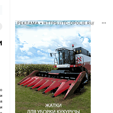
РЕКЛАМА • HTTPS://TC-OPOLIE.RU/
и
о
и
ая
ии
ю