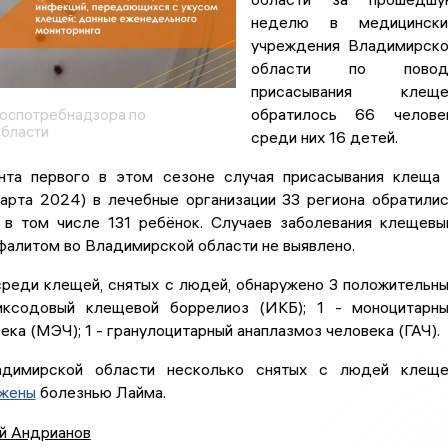
неделю в медицински
учреждения Владимирск
области по повод
присасывания клеще
обратилось 66 человек
оспотребнадзора по
бласти
среди них 16 детей.
та первого в этом сезоне случая присасывания клеща
марта 2024) в лечебные организации 33 региона обратили
 в том числе 131 ребёнок. Случаев заболевания клещев
фалитом во Владимирской области не выявлено.
среди клещей, снятых с людей, обнаружено 3 положительн
иксодовый клещевой боррелиоз (ИКБ); 1 - моноцитарн
ека (МЭЧ); 1 - гранулоцитарный анаплазмоз человека (ГАЧ).
адимирской области несколько снятых с людей клеще
ажены
болезнью Лайма.
й Андрианов