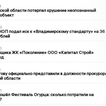
4
ской области потерпел крушение неопознанный
 объект
30
ЧОП подал иск к «Владимирскому стандарту» на 36
ублей
0
йщика ЖК «Поколение» ООО «Капитал Строй»
уд
6
ову официально представили в должности прокурор
й области
1
ошёл Фестиваль Огурца: сколько потратили на
?