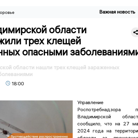
Важная новость
оровье
димирской области
жили трех клещей
нных опасными заболеваниям
ской области нашли трех клещей зараженных
болеваниями
18:00
Управление
Роспотребнадзора п
Владимирской област
сообщило, что на 27 м
2024 года на территор
области за прошедшу