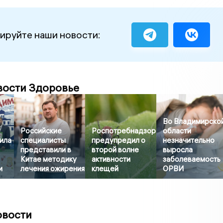
ируйте наши новости:
вости Здоровье
Во Владимирско
Российские
Роспотребнадзор
области
ила
специалисты
предупредил о
незначительно
представили в
второй волне
выросла
Китае методику
активности
заболеваемость
и
лечения ожирения
клещей
ОРВИ
овости