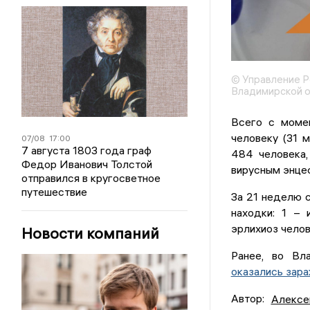
© Управление Р
Владимирской о
Всего с момен
человеку (31 
07/08
17:00
7 августа 1803 года граф
484 человека,
Федор Иванович Толстой
вирусным энце
отправился в кругосветное
путешествие
За 21 неделю 
находки: 1 – 
эрлихиоз челов
Новости компаний
Ранее, во Вл
оказались зар
Автор:
Алексе