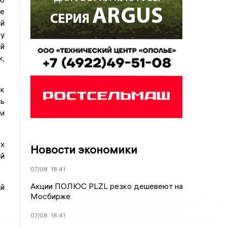
е
ой
у
й
,
 к
сь
ым
ых
Новости экономики
ый
07/08
18:41
Акции ПОЛЮС PLZL резко дешевеют на
й
Мосбирже
07/08
18:41