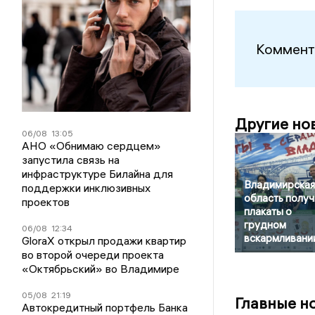
Коммент
Другие но
06/08
13:05
АНО «Обнимаю сердцем»
запустила связь на
инфраструктуре Билайна для
Владимирская
поддержки инклюзивных
область получ
проектов
плакаты о
грудном
06/08
12:34
вскармливани
GloraX открыл продажи квартир
во второй очереди проекта
«Октябрьский» во Владимире
05/08
21:19
Главные н
Автокредитный портфель Банка