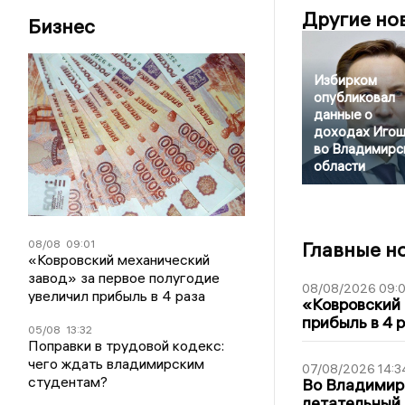
Другие но
Бизнес
Избирком
опубликовал
данные о
доходах Игош
во Владимирс
области
08/08
09:01
Главные н
«Ковровский механический
завод» за первое полугодие
08/08/2026 09:0
увеличил прибыль в 4 раза
«Ковровский 
прибыль в 4 
05/08
13:32
Поправки в трудовой кодекс:
чего ждать владимирским
07/08/2026 14:3
студентам?
Во Владимир
летательный