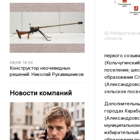
© Избирательна
области
первого созыва
(Кольчугинский
08/08
14:00
Конструктор неочевидных
поселение, шес
решений: Николай Рукавишников
образовании С
(Александровс
сельское посел
Новости компаний
Дополнительны
городах Караба
(Александровск
муниципальном 
избирательный 
образовании по