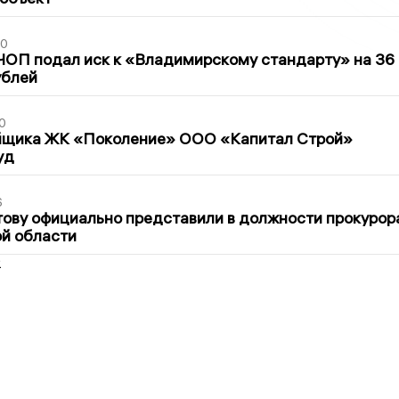
30
ЧОП подал иск к «Владимирскому стандарту» на 36
ублей
0
йщика ЖК «Поколение» ООО «Капитал Строй»
уд
6
ову официально представили в должности прокурор
й области
2