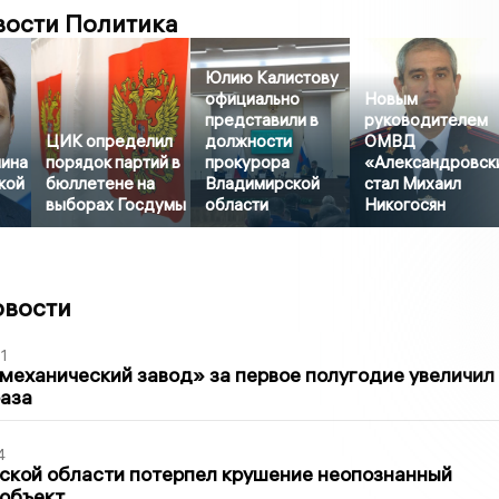
вости Политика
Юлию Калистову
официально
Новым
представили в
руководителем
ЦИК определил
должности
ОМВД
ина
порядок партий в
прокурора
«Александровск
кой
бюллетене на
Владимирской
стал Михаил
выборах Госдумы
области
Никогосян
овости
1
механический завод» за первое полугодие увеличил
раза
4
ской области потерпел крушение неопознанный
 объект