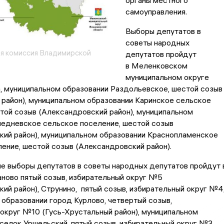
органы местного
самоуправления.
Выборы депутатов в
советы народных
я комиссия Владимирской
депутатов пройдут
в Меленковском
муниципальном округе
, муниципальном образовании Раздольевское, шестой созыв
 район), муниципальном образовании Каринское сельское
той созыв (Александровский район), муниципальном
ледневское сельское поселение, шестой созыв
кий район), муниципальном образовании Краснопламенское
ение, шестой созыв (Александровский район).
е выборы депутатов в советы народных депутатов пройдут 
ново пятый созыв, избирательный округ №5
ий район), Струнино, пятый созыв, избирательный округ №4
образовании город Курлово, четвертый созыв,
округ №10 (Гусь-Хрустальный район), муниципальном
селок Уршельский, пятый созыв, избирательный округ №3