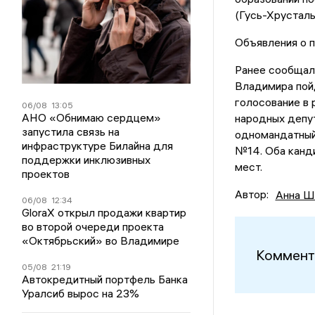
(Гусь-Хрусталь
Объявления о 
Ранее сообщало
Владимира пой
голосование в 
06/08
13:05
АНО «Обнимаю сердцем»
народных депу
запустила связь на
одномандатный
инфраструктуре Билайна для
№14. Оба канди
поддержки инклюзивных
мест.
проектов
Автор:
Анна Ш
06/08
12:34
GloraX открыл продажи квартир
во второй очереди проекта
«Октябрьский» во Владимире
Коммент
05/08
21:19
Автокредитный портфель Банка
Уралсиб вырос на 23%