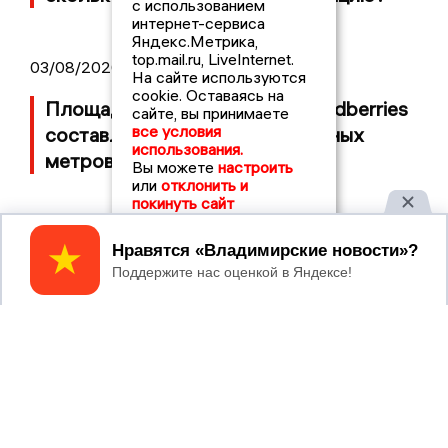
с использованием
интернет-сервиса
Яндекс.Метрика,
top.mail.ru, LiveInternet.
03/08/2026 14:13
На сайте используются
cookie. Оставаясь на
Площадь пожара на складе Wildberries
сайте, вы принимаете
все условия
составляет 100 тысяч квадратных
использования.
метров
Вы можете
настроить
или
отклонить и
покинуть сайт
Принять
2017 © NEWSVLADIMIR.RU | СИ
ВЛАДИМИРСКИЕ
«Информационное агентство
НОВОСТИ
Владимирские новости»
Учредитель (соучредители): Общество с ограниченной
ответственностью «РЕГИОНАЛЬНЫЕ НОВОСТИ» (ОГРН
1107154017354)
Главный редактор: Мазов С. А.