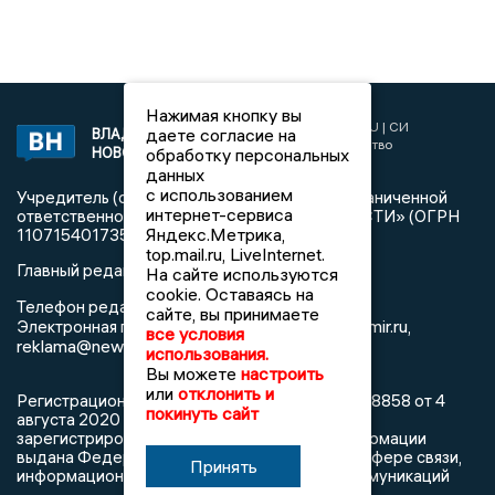
Нажимая кнопку вы
2017 © NEWSVLADIMIR.RU | СИ
даете согласие на
ВЛАДИМИРСКИЕ
«Информационное агентство
НОВОСТИ
обработку персональных
Владимирские новости»
данных
с использованием
Учредитель (соучредители): Общество с ограниченной
интернет-сервиса
ответственностью «РЕГИОНАЛЬНЫЕ НОВОСТИ» (ОГРН
Яндекс.Метрика,
1107154017354)
top.mail.ru, LiveInternet.
Главный редактор: Мазов С. А.
На сайте используются
cookie. Оставаясь на
8 (4922) 666916
Телефон редакции:
сайте, вы принимаете
info@newsvladimir.ru
Электронная почта редакции:
,
все условия
reklama@newsvladimir.ru
использования.
Вы можете
настроить
или
отклонить и
Регистрационный номер: серия Эл № ФС77-78858 от 4
покинуть сайт
августа 2020 г. согласно выписке из реестра
зарегистрированных средств массовой информации
выдана Федеральной службой по надзору в сфере связи,
Принять
информационных технологий и массовых коммуникаций