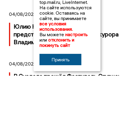
top.mail.ru, LiveInternet.
На сайте используются
cookie. Оставаясь на
04/08/2026 11:36
сайте, вы принимаете
все условия
Юлию Калистову официально
использования.
представили в должности прокурора
Вы можете
настроить
или
отклонить и
Владимирской области
покинуть сайт
Принять
04/08/2026 09:01
В Суздале прошёл Фестиваль Огурца:
сколько потратили на организацию?
2017 © NEWSVLADIMIR.RU | СИ
ВЛАДИМИРСКИЕ
«Информационное агентство
НОВОСТИ
Владимирские новости»